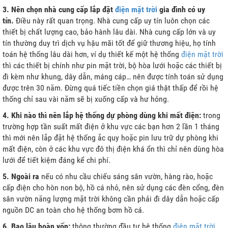
3. Nên chọn nhà cung cấp lắp đặt
điện mặt trời
gia đình có uy
tín.
Điều này rất quan trọng. Nhà cung cấp uy tín luôn chọn các
thiết bị chất lượng cao, bảo hành lâu dài. Nhà cung cấp lớn và uy
tín thường duy trì dịch vụ hậu mãi tốt để giữ thương hiệu, họ tính
toán hệ thống lâu dài hơn, ví dụ thiết kế một hệ thống
điện mặt trời
thì các thiết bị chính như pin mặt trời, bộ hòa lưới hoặc các thiết bị
đi kèm như khung, dây dẫn, máng cáp… nên được tính toán sử dụng
được trên 30 năm. Đừng quá tiếc tiền chọn giá thật thấp để rồi hệ
thống chỉ sau vài năm sẽ bị xuống cấp và hư hỏng.
4. Khi nào thì nên lắp hệ thống dự phòng dùng khi mất điện:
trong
trường hợp tần suất mất điện ở khu vực các bạn hơn 2 lần 1 tháng
thì mới nên lắp đặt hệ thống ắc quy hoặc pin lưu trữ dự phòng khi
mất điện, còn ở các khu vực đô thị điện khá ổn thì chỉ nên dùng hòa
lưới để tiết kiệm đáng kể chi phí.
5. Ngoài ra
nếu có nhu cầu chiếu sáng sân vườn, hàng rào, hoặc
cấp điện cho hòn non bộ, hồ cá nhỏ, nên sử dụng các đèn cổng, đèn
sân vườn năng lượng mặt trời không cần phải đi dây dẫn hoặc cấp
nguồn DC an toàn cho hệ thống bơm hồ cá.
6. Bao lâu hoàn vốn:
thông thường đầu tư hệ thống
điện mặt trời