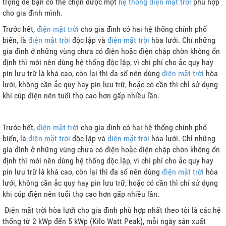
trọng để bạn có thể chọn được một
hệ thống
điện mặt trời
phù hợp
cho gia đình mình.
Trước hết,
điện mặt trời
cho gia đình có hai hệ thống chính phổ
biến, là
điện mặt trời
độc lập và
điện mặt trời
hòa lưới. Chỉ những
I
gia đình ở những vùng chưa có điện hoặc điện chập chờn không ổn
định thì mới nên dùng hệ thống độc lập, vì chi phí cho ắc quy hay
P
pin lưu trữ là khá cao, còn lại thì đa số nên dùng
điện mặt trời
hòa
lưới, không cần ắc quy hay pin lưu trữ, hoặc có cần thì chỉ sử dụng
khi cúp điện nên tuổi thọ cao hơn gấp nhiều lần.
Trước hết,
điện mặt trời
cho gia đình có hai hệ thống chính phổ
biến, là
điện mặt trời
độc lập và
điện mặt trời
hòa lưới. Chỉ những
ƯU TRỮ
gia đình ở những vùng chưa có điện hoặc điện chập chờn không ổn
định thì mới nên dùng hệ thống độc lập, vì chi phí cho ắc quy hay
N MẶT TRỜI
pin lưu trữ là khá cao, còn lại thì đa số nên dùng
điện mặt trời
hòa
lưới, không cần ắc quy hay pin lưu trữ, hoặc có cần thì chỉ sử dụng
khi cúp điện nên tuổi thọ cao hơn gấp nhiều lần.
Điện mặt trời hòa lưới cho gia đình phù hợp nhất theo tôi là các hệ
thống từ 2 kWp đến 5 kWp (Kilo Watt Peak), mỗi ngày sản xuất