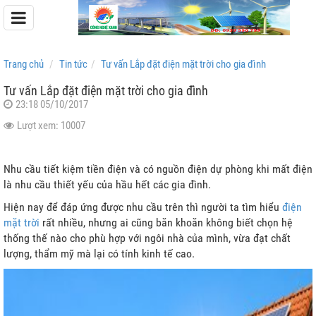
Trang chủ
Tin tức
Tư vấn Lắp đặt điện mặt trời cho gia đình
Tư vấn Lắp đặt điện mặt trời cho gia đình
23:18 05/10/2017
Pin Lưu Trữ Easyway
Lượt xem: 10007
Pin Lưu Trữ Dyness
Nhu cầu tiết kiệm tiền điện và có nguồn điện dự phòng khi mất điện
là nhu cầu thiết yếu của hầu hết các gia đình.
Hiện nay để đáp ứng được nhu cầu trên thì người ta tìm hiểu
điện
mặt trời
rất nhiều, nhưng ai cũng băn khoăn không biết chọn hệ
thống thế nào cho phù hợp với ngôi nhà của mình, vừa đạt chất
lượng, thẩm mỹ mà lại có tính kinh tế cao.