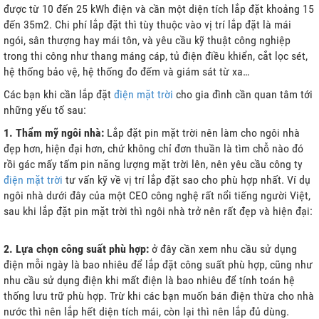
được từ 10 đến 25 kWh điện và cần một diện tích lắp đặt khoảng 15
đến 35m2. Chi phí lắp đặt thì tùy thuộc vào vị trí lắp đặt là mái
ngói, sân thượng hay mái tôn, và yêu cầu kỹ thuật công nghiệp
trong thi công như thang máng cáp, tủ điện điều khiển, cắt lọc sét,
hệ thống bảo vệ, hệ thống đo đếm và giám sát từ xa…
Các bạn khi cần lắp đặt
điện mặt trời
cho gia đình cần quan tâm tới
những yếu tố sau:
1. Thẩm mỹ ngôi nhà:
Lắp đặt pin mặt trời nên làm cho ngôi nhà
đẹp hơn, hiện đại hơn, chứ không chỉ đơn thuần là tìm chỗ nào đó
rồi gác mấy tấm pin năng lượng mặt trời lên, nên yêu cầu công ty
điện mặt trời
tư vấn kỹ về vị trí lắp đặt sao cho phù hợp nhất. Ví dụ
ngôi nhà dưới đây của một CEO công nghệ rất nổi tiếng người Việt,
sau khi lắp đặt pin mặt trời thì ngôi nhà trở nên rất đẹp và hiện đại:
2. Lựa chọn công suất phù hợp:
ở đây cần xem nhu cầu sử dụng
điện mỗi ngày là bao nhiêu để lắp đặt công suất phù hợp, cũng như
nhu cầu sử dụng điện khi mất điện là bao nhiêu để tính toán hệ
thống lưu trữ phù hợp. Trừ khi các bạn muốn bán điện thừa cho nhà
nước thì nên lắp hết diện tích mái, còn lại thì nên lắp đủ dùng.