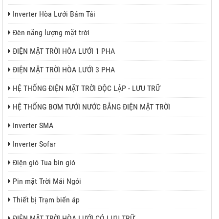
Inverter Hòa Lưới Bám Tải
Đèn năng lượng mặt trời
ĐIỆN MẶT TRỜI HÒA LƯỚI 1 PHA
ĐIỆN MẶT TRỜI HÒA LƯỚI 3 PHA
HỆ THỐNG ĐIỆN MẶT TRỜI ĐỘC LẬP - LƯU TRỮ
HỆ THỐNG BƠM TƯỚI NƯỚC BẰNG ĐIỆN MẶT TRỜI
Inverter SMA
Inverter Sofar
Điện gió Tua bin gió
Pin mặt Trời Mái Ngói
Thiết bị Trạm biến áp
ĐIỆN MẶT TRỜI HÒA LƯỚI CÓ LƯU TRỮ