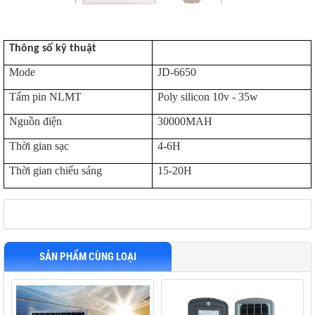
Thông số kỹ thuật
I
Mode
JD-6650
Tấm pin NLMT
Poly silicon 10v - 35w
P
Nguồn điện
30000MAH
Thời gian sạc
4-6H
Thời gian chiếu sáng
15-20H
ƯU TRỮ
N MẶT TRỜI
SẢN PHẨM CÙNG LOẠI