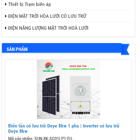
Thiết bị Trạm biến áp
ĐIỆN MẶT TRỜI HÒA LƯỚI CÓ LƯU TRỮ
ĐIỆN NĂNG LƯỢNG MẶT TRỜI HOÀ LƯỚI
SẢN PHẨM
u trữ
Biến Tần Inverter Hybrid SolaX 10KW 1 Phase – X1-LIT
10-LV
Biến Tần Inverter SolaX 10KW 1 Pha Hybrid – X1-LITE-10-LV Hi