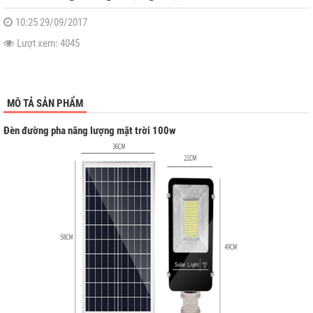
10:25 29/09/2017
Lượt xem: 4045
MÔ TẢ SẢN PHẨM
a Lưới
Đèn đường pha năng lượng mặt trời 100w
h
ệp
rời