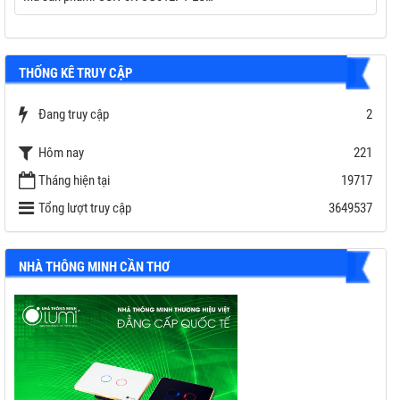
Performance
Thương hiệu: Solax Power
Công suất PV tối đa: 20,000 Wp
THỐNG KÊ TRUY CẬP
Điện áp PV tối đa: 600 V
Số MPPT / Số chuỗi mỗi MPPT: 2 / (2/2)
Đang truy cập
Dòng sạc/xả tối đa: 220 A / 220 A
2
Công suất EPS tối đa: 11,000 W
Hôm nay
221
Bảo hành: 7 năm ( 10 năm với combo Battery SOLAX )
Tháng hiện tại
19717
Tổng lượt truy cập
3649537
NHÀ THÔNG MINH CẦN THƠ