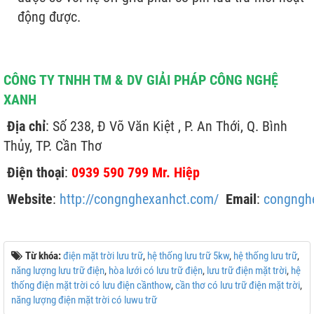
động được.
CÔNG TY TNHH TM & DV GIẢI PHÁP CÔNG NGHỆ
XANH
Địa chỉ
: Số 238, Đ Võ Văn Kiệt , P. An Thới, Q. Bình
Thủy, TP. Cần Thơ
Điện thoại
:
0939 590 799 Mr. Hiệp
Website
:
http://congnghexanhct.com/
Email
:
congngh
Từ khóa:
điện mặt trời lưu trữ
,
hệ thống lưu trữ 5kw
,
hệ thống lưu trữ
,
năng lượng lưu trữ điện
,
hòa lưới có lưu trữ điện
,
lưu trữ điện mặt trời
,
hệ
thống điện mặt trời có lưu điện cầnthow
,
cần thơ có lưu trữ điện mặt trời
,
năng lượng điện mặt trời có luwu trữ