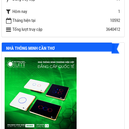
Công suất EPS tối đa: 11,000 W
Hôm nay
1
Bảo hành: 7 năm ( 10 năm với combo Battery SOLAX )
Tháng hiện tại
10592
Tổng lượt truy cập
3640412
NHÀ THÔNG MINH CẦN THƠ