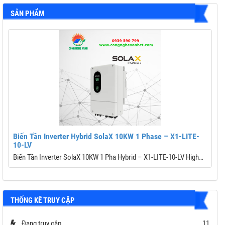
SẢN PHẨM
Biến Tần Inverter Hybrid SolaX 10KW 1 Phase – X1-LITE-
10-LV
Biến Tần Inverter SolaX 10KW 1 Pha Hybrid – X1-LITE-10-LV High
Performance
Thương hiệu: Solax Power
Công suất PV tối đa: 20,000 Wp
THỐNG KÊ TRUY CẬP
Điện áp PV tối đa: 600 V
K
Số MPPT / Số chuỗi mỗi MPPT: 2 / (2/2)
Dòng sạc/xả tối đa: 220 A / 220 A
Đang truy cập
11
C