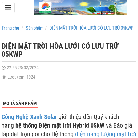
Trang chủ
Sản phẩm
ĐIỆN MẶT TRỜI HÒA LƯỚI CÓ LƯU TRỮ 05KWP
ĐIỆN MẶT TRỜI HÒA LƯỚI CÓ LƯU TRỮ
05KWP
Pin Lưu Trữ Easyway
Pin Lưu Trữ Dyness
22:55 23/02/2024
Lượt xem: 1924
MÔ TẢ SẢN PHẨM
Công Nghệ Xanh Solar
giới thiệu đến Quý khách
hàng
hệ thống Điện mặt trời Hybrid 05kW
và Báo giá
lắp đặt trọn gói cho Hệ thống
điện năng lượng mặt trời