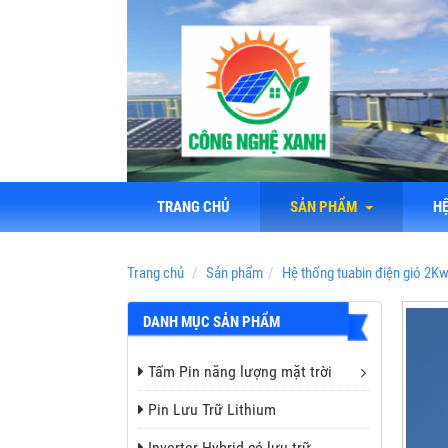
TRANG CHỦ
SẢN PHẨM
H
Trang chủ
Sản phẩm
Hệ thống tuabin điện gió 2K
DANH MỤC SẢN PHẨM
Tấm Pin năng lượng mặt trời
Pin Lưu Trữ Lithium
Inverter Hybrid có lưu trữ