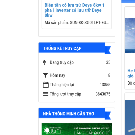
in điện gió 1Kw
Biến tần có lưu trữ Deye 8kw 1
Biến Tần
pha | Inverter có lưu trữ Deye
10KW 1 
 gió côgn suất 1000w
8kw
Biến Tần 
Mã sản phẩm: SUN-8K-SG01LP1-EU
Hybrid – 
Perform
Dải công suất: 8kW
Thương h
Công suất
THỐNG KÊ TRUY CẬP
Công nghệ: 3 pha
Điện áp P
Số MPPT 
Chế độ: độc lập; bám tải; hòa lưới và
Đang truy cập
35
(2/2)
lưu trữ
Dòng sạc/
Hệ 
Hôm nay
8
gió
Công suất
Bảo hành: 5 năm
Bộ đ
Bảo hành:
Tháng hiện tại
13855
tích
Battery S
Tổng lượt truy cập
3643675
Thương hiệu: DEYE
thốn
kiện
NHÀ THÔNG MINH CẦN THƠ