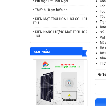
Pin mặt Trời Mái Ngói
Côn
Tốc 
Thiết bị Trạm biến áp
Tốc
Tốc
ĐIỆN MẶT TRỜI HÒA LƯỚI CÓ LƯU
Trọ
TRỮ
Đườ
ĐIỆN NĂNG LƯỢNG MẶT TRỜI HOÀ
Số 
LƯỚI
Vật 
Máy
Hệ 
SẢN PHẨM
Điề
Nhi
Thờ
Từ