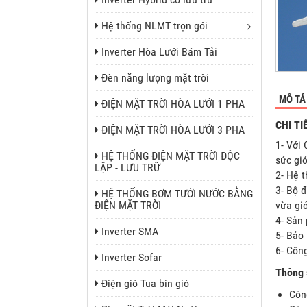
Hệ thống NLMT trọn gói
Inverter Hòa Lưới Bám Tải
Đèn năng lượng mặt trời
MÔ TẢ
ĐIỆN MẶT TRỜI HÒA LƯỚI 1 PHA
CHI T
ĐIỆN MẶT TRỜI HÒA LƯỚI 3 PHA
1- Với
HỆ THỐNG ĐIỆN MẶT TRỜI ĐỘC
sức gió
LẬP - LƯU TRỮ
2- Hệ t
3- Bộ đ
HỆ THỐNG BƠM TƯỚI NƯỚC BẰNG
ĐIỆN MẶT TRỜI
vừa gi
4- Sản
Inverter SMA
5- Bảo
6- Công
Inverter Sofar
Thông 
Điện gió Tua bin gió
Côn