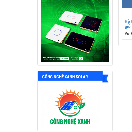
Hệ 
gió
Với 
nhẹ,
đưa
wind
máy 
tiến
máy 
CÔNG NGHỆ XANH SOLAR