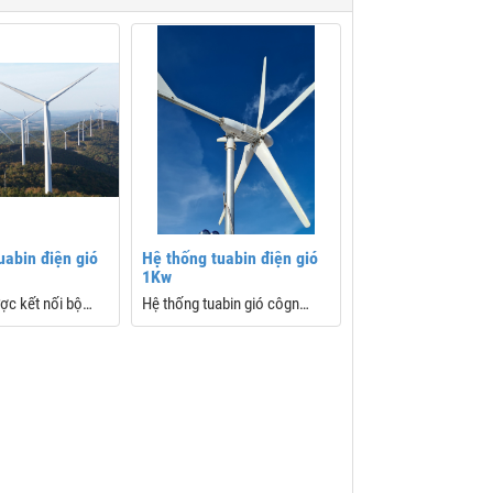
 thống tuabin điện gió 1Kw
thống tuabin gió côgn suất 1000w
uabin điện gió
Hệ thống tuabin điện gió
1Kw
ợc kết nối bộ
Hệ thống tuabin gió côgn
hông minh, sẽ
suất 1000w
ơ được bảo vệ tối