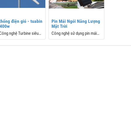
thống điện gió - tuabin
Pin Mái Ngói Năng Lượng
 400w
Mặt Trời
Công nghệ Turbine siêu
Công nghệ sử dụng pin mái
 hiệu suất cực cao đã
ngói mặt trời đang được phát
 Động sơ gió hummer
triển ở rất nhiều nước trên
 trở thành nhà sản xuất
thới giới
phát điện sức gió nôi
g thế giới. 7 Patent cho
phát và turbine