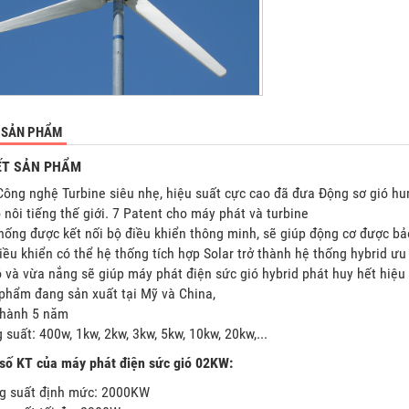
 SẢN PHẨM
IẾT SẢN PHẨM
 Công nghệ Turbine siêu nhẹ, hiệu suất cực cao đã đưa Động sơ gió h
 nôi tiếng thế giới. 7 Patent cho máy phát và turbine
hống được kết nối bộ điều khiển thông minh, sẽ giúp động cơ được bảo
iều khiển có thể hệ thống tích hợp Solar trở thành hệ thống hybrid ưu
ó và vừa nắng sẽ giúp máy phát điện sức gió hybrid phát huy hết hiệu
 phẩm đang sản xuất tại Mỹ và China,
 hành 5 năm
 suất: 400w, 1kw, 2kw, 3kw, 5kw, 10kw, 20kw,...
số KT của máy phát điện sức gió 02KW:
g suất định mức: 2000KW