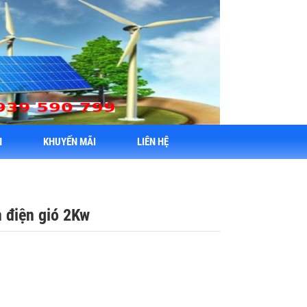
N
KHUYẾN MÃI
LIÊN HỆ
n điện gió 2Kw