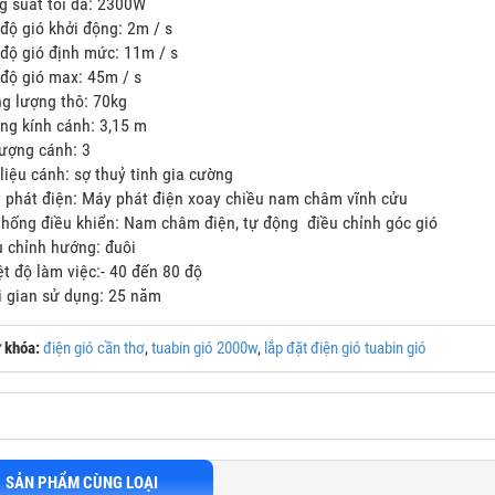
g suất tối đa: 2300W
độ gió khởi động: 2m / s
 độ gió định mức: 11m / s
 độ gió max: 45m / s
ng lượng thô: 70kg
ng kính cánh: 3,15 m
lượng cánh: 3
liệu cánh: sợ thuỷ tinh gia cường
 phát điện: Máy phát điện xoay chiều nam châm vĩnh cửu
thống điều khiển: Nam châm điện, tự động điều chỉnh góc gió
u chỉnh hướng: đuôi
ệt độ làm việc:- 40 đến 80 độ
i gian sử dụng: 25 năm
 khóa:
điện gió cần thơ
,
tuabin gió 2000w
,
lắp đặt điện gió tuabin gió
SẢN PHẨM CÙNG LOẠI