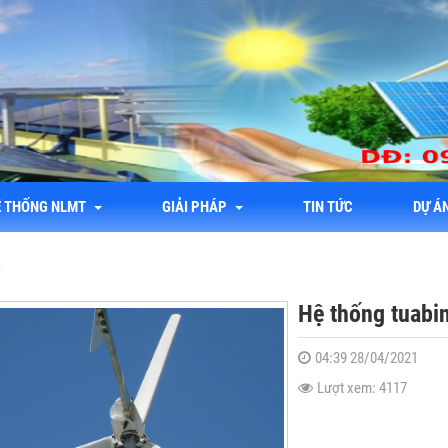
Ệ THỐNG NLMT
GIẢI PHÁP
TIN TỨC
DỰ Á
w
Hệ thống tuabi
04:39 28/04/2021
Lượt xem: 4117