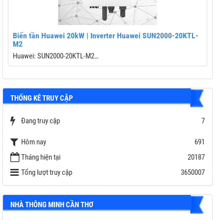
Biến tần Huawei 20kW | Inverter Huawei SUN2000-20KTL-
M2
Huawei: SUN2000-20KTL-M2
Công suất: 20 kW
MPPT/ Strings: 2/4
Hiệu suất: 98.65%
THỐNG KÊ TRUY CẬP
Kết nối wifi cục bộ
Chức năng phục hồi PID
Chống sét lan truyền DC và AC Type II
Đang truy cập
7
Bảo hành 5 năm
Hôm nay
691
Tháng hiện tại
20187
Tổng lượt truy cập
3650007
NHÀ THÔNG MINH CẦN THƠ