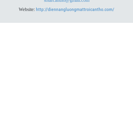
solarcantho@gmail.com
http://diennangluongmattroicantho.com/
Website: