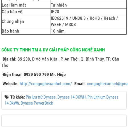
Loại làm mát
Tự nhiên
Cấp bảo vệ
IP20
IEC62619 / UN38.3 / RoHS / Reach /
Chứng nhận
WEEE / MSDS
Bảo hành
10 năm
CÔNG TY TNHH TM & DV GIẢI PHÁP CÔNG NGHỆ XANH
Địa chỉ
: Số 238, Đ Võ Văn Kiệt , P. An Thới, Q. Bình Thủy, TP. Cần
Thơ
Điện thoại
:
0939 590 799 Mr. Hiệp
Website
:
http://congnghexanhct.com/
Email
:
congnghexanhct@gma
Từ khóa:
Pin lưu trữ Dyness
,
Dyness 14.3KWH
,
Pin Lithium Dyness
14.3kWh
,
Dyness PowerBrick