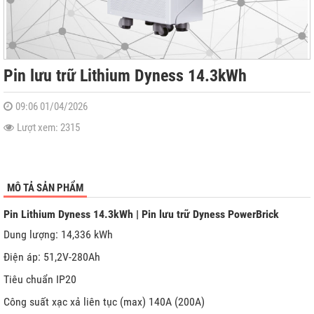
Pin lưu trữ Lithium Dyness 14.3kWh
09:06 01/04/2026
ới
Lượt xem: 2315
MÔ TẢ SẢN PHẨM
Pin Lithium Dyness 14.3kWh | Pin lưu trữ Dyness PowerBrick
Dung lượng: 14,336 kWh
Điện áp: 51,2V-280Ah
Tiêu chuẩn IP20
Công suất xạc xả liên tục (max) 140A (200A)