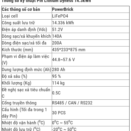
Thông số kỹ thuật Pin Lithium Dyness 14.3kWh
Các thông số cơ bản
PowerBrick
Loại cell
LiFePO4
Công suất lưu trữ
14.336 kWh
Điện áp danh định (Vdc)
51.2V
Dòng sạc/xả khuyến khích
140A
Dòng điện sạc/xả tối đa
200A
Kích thước (mm)
435*233*875 mm
Phạm vi điện áp làm việc
44.8~57.6 V
(V)
Dung lượng định mức (Ah)
280 Ah
Độ xả sâu (%)
95 %
Khối lượng (Kg)
114 kg
Đề nghị sạc xả tiêu chuẩn
0.5C
C
Cổng truyền thông
RS485 / CAN / RS232
Cấu hình (Tối đa trong 1
30 PCS
dãy Pin)
Nhiệt độ vận hành (⁰C)
0⁰C ~ 55⁰C
Nhiệt độ lưu trữ (⁰C)
-20⁰C ~ 50⁰C