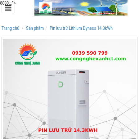
8000...">
Trang chủ
Sản phẩm
Pin lưu trữ Lithium Dyness 14.3kWh
Pin Lưu Trữ Easyway
Pin Lưu Trữ Dyness