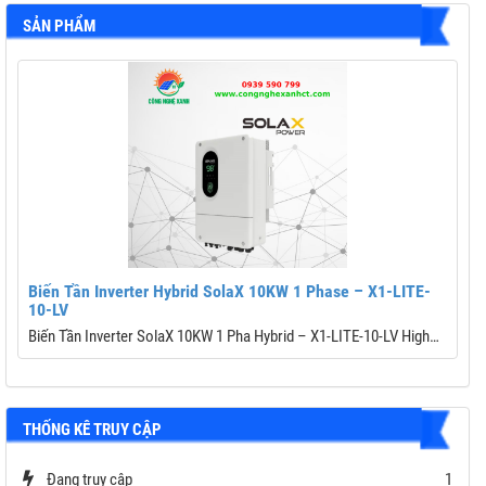
SẢN PHẨM
Biến Tần Inverter Hybrid SolaX 10KW 1 Phase – X1-LITE-
10-LV
Biến Tần Inverter SolaX 10KW 1 Pha Hybrid – X1-LITE-10-LV High
Performance
Thương hiệu: Solax Power
Công suất PV tối đa: 20,000 Wp
THỐNG KÊ TRUY CẬP
Điện áp PV tối đa: 600 V
K
Số MPPT / Số chuỗi mỗi MPPT: 2 / (2/2)
Dòng sạc/xả tối đa: 220 A / 220 A
Đang truy cập
1
C