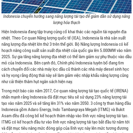
Indonesia chuyển hướng sang năng lượng tái tạo để giảm dần sử dụng năng
lượng hóa thạch
I
Hiện Indonesia đang tập trung củng cố khai thác các nguồn tài nguyên địa
nhiệt. Theo Cơ quan Năng lượng quốc tế (IEA), Indonesia là nhà sản xuất
P
năng lượng địa nhiệt lớn thứ 3 trên thế giới. Bộ Năng lượng Indonesia có kế
hoạch nâng công suất sản xuất địa nhiệt của quốc gia lên 5.000MW vào năm
2025. Sự gia tăng năng lượng địa nhiệt có thể làm giảm sự phụ thuộc vào dầu
mỏ của Indonesia. Bên cạnh đó, Chính phủ Indonesia tuyên bố đang tìm
cách chuyển đổi các nhà máy lọc dầu cũ thành các nhà máy diesel sinh học
và hy vọng rằng động thái này sẽ làm giảm việc nhập khẩu năng lượng cũng
như cải thiện thâm hụt ngân sách hiện nay.
ƯU TRỮ
Trong một báo cáo năm 2017, Cơ quan năng lượng tái tạo quốc tế (IRENA)
nhấn mạnh rằng Indonesia đã đặt mục tiêu sẽ sử dụng 23% năng lượng tái
N MẶT TRỜI
tạo vào năm 2025 và sẽ tăng lên 31% vào năm 2050. 3 công ty than hàng đầu
Indonesia gồm Adaro Energy, Indo Tambangraya Megah (ITMG) và Bukit
Asam đều đã công bố kế hoạch thâm nhập vào lĩnh vực năng lượng tái tạo.
ITMG có kế hoạch đầu tư vào lĩnh vực năng lượng tái tạo bắt đầu từ năm tới
và đặt mục tiêu nâng mức đóng góp của lĩnh vực này lên mức tương đương