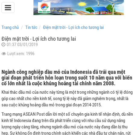
Trang chủ
Tin tức
Điện mặt trời - Lợi ích cho tương lai
Điện mặt trời - Lợi ích cho tương lai
01:37 03/01/2019
Pin Lưu Trữ Easyway
Lượt xem: 1996
Pin Lưu Trữ Dyness
Ngành công nghiệp dầu mỏ của Indonesia đã trải qua một
giai đoạn phát triển hỗn loạn trong suốt 10 năm qua với biến
cố lớn nhất là cuộc khủng hoảng tài chính năm 2008.
Khai thác dầu mỏ của nước này từng là một trong những ngành có tỷ lệ đóng
góp cao nhất cho nền kinh tế, song tỷ lệ này đã giảm nghiêm trọng, nhất là
sau cuộc khủng hoảng dầu mỏ trong giai đoạn 2014-2015.
Trang mạng ASEAN Post dẫn lời một số chuyên gia kinh tế nhận định, dù nền
kinh tế Indonesia đang trên đà phát triển cùng với nhu cầu sử dụng năng
lượng ngày càng tăng, nhưng ngành dầu mỏ của nước này đang dần bị thu
hẹp. Sự không ổn định trong chính sách khiến các nhà đầu tư chán nản, rút