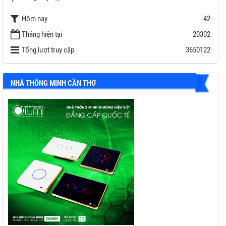
Công suất EPS tối đa: 11,000 W
Hôm nay
42
Bảo hành: 7 năm ( 10 năm với combo Battery SOLAX )
Tháng hiện tại
20302
Tổng lượt truy cập
3650122
NHÀ THÔNG MINH CẦN THƠ