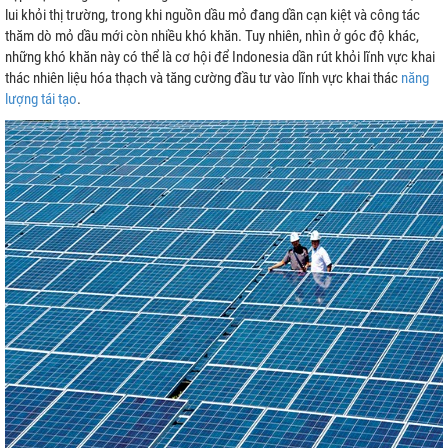
lui khỏi thị trường, trong khi nguồn dầu mỏ đang dần cạn kiệt và công tác
thăm dò mỏ dầu mới còn nhiều khó khăn. Tuy nhiên, nhìn ở góc độ khác,
những khó khăn này có thể là cơ hội để Indonesia dần rút khỏi lĩnh vực khai
thác nhiên liệu hóa thạch và tăng cường đầu tư vào lĩnh vực khai thác
năng
lượng tái tạo
.
a Lưới
h
ệp
rời