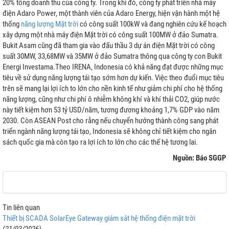
20% tổng doanh thu của công ty. Trong khi đó, công ty phát triển nhà máy
điện Adaro Power, một thành viên của Adaro Energy, hiện vận hành một hệ
thống
năng lượng Mặt trời
có công suất 100kW và đang nghiên cứu kế hoạch
xây dựng một nhà máy điện Mặt trời có công suất 100MW ở đảo Sumatra.
Bukit Asam cũng đã tham gia vào đấu thầu 3 dự án điện Mặt trời có công
suất 30MW, 33,68MW và 35MW ở đảo Sumatra thông qua công ty con Bukit
Energi Investama.Theo IRENA, Indonesia có khả năng đạt được những mục
tiêu về sử dụng năng lượng tái tạo sớm hơn dự kiến. Việc theo đuổi mục tiêu
trên sẽ mang lại lợi ích to lớn cho nền kinh tế như giảm chi phí cho hệ thống
năng lượng, cũng như chi phí ô nhiễm không khí và khí thải CO2, giúp nước
này tiết kiệm hơn 53 tỷ USD/năm, tương đương khoảng 1,7% GDP vào năm
2030. Còn ASEAN Post cho rằng nếu chuyển hướng thành công sang phát
triển ngành năng lượng tái tạo, Indonesia sẽ không chỉ tiết kiệm cho ngân
sách quốc gia mà còn tạo ra lợi ích to lớn cho các thế hệ tương lai.
Nguồn: Báo SGGP
Tin liên quan
Thiết bị SCADA SolarEye Gateway giám sát hệ thống điện mặt trời