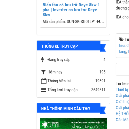
IEA thậ
in điện gió 1Kw
Biến tần có lưu trữ Deye 8kw 1
Biến Tần
đương gấ
pha | Inverter có lưu trữ Deye
10KW 1 
 gió côgn suất 1000w
8kw
Biến Tần 
IEA cho
Mã sản phẩm: SUN-8K-SG01LP1-EU
Hybrid – 
Perform
Dải công suất: 8kW
Thương h
Từ
Công suất
liêu
,
đ
THỐNG KÊ TRUY CẬP
Công nghệ: 3 pha
Điện áp P
long
,
Số MPPT 
Chế độ: độc lập; bám tải; hòa lưới và
Đang truy cập
4
(2/2)
lưu trữ
Dòng sạc/
Hôm nay
195
Công suất
Bảo hành: 5 năm
Bảo hành:
Tháng hiện tại
19691
Tin liên
Battery S
Thiết b
Tổng lượt truy cập
3649511
Thương hiệu: DEYE
Giải ph
Giới th
Giải ph
NHÀ THÔNG MINH CẦN THƠ
HỆ THỐ
Các Mã 