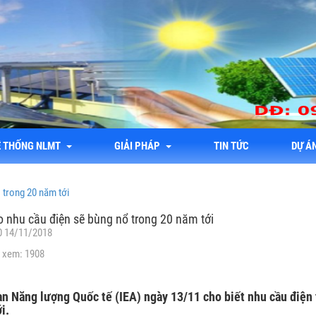
Ệ THỐNG NLMT
GIẢI PHÁP
TIN TỨC
DỰ Á
 trong 20 năm tới
 nhu cầu điện sẽ bùng nổ trong 20 năm tới
0 14/11/2018
 xem: 1908
n Năng lượng Quốc tế (IEA) ngày 13/11 cho biết nhu cầu điện
i.