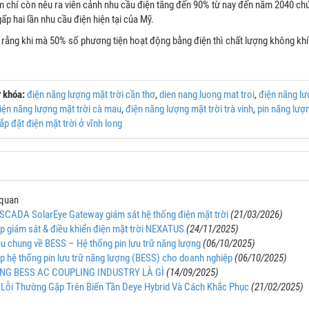
m chí còn nêu ra viễn cảnh nhu cầu điện tăng đến 90% từ nay đến năm 2040 chứ
 Inverter Hybrid SolaX
Biến tần Huawei 20kW | Inverter
Hệ
p hai lần nhu cầu điện hiện tại của Mỹ.
Phase – X1-LITE-10-LV
Huawei SUN2000-20KTL-M2
Hệ 
Inverter SolaX 10KW 1 Pha
Huawei: SUN2000-20KTL-M2
 rằng khi mà 50% số phương tiện hoạt động bằng điện thì chất lượng không khí
X1-LITE-10-LV High
Công suất: 20 kW
ance
MPPT/ Strings: 2/4
iệu: Solax Power
Hiệu suất: 98.65%
 khóa:
điện năng lượng mặt trời cần thơ
,
dien nang luong mat troi
,
điện năng lư
 PV tối đa: 20,000 Wp
Kết nối wifi cục bộ
iện năng lượng mặt trời cà mau
,
điện năng lượng mặt trời trà vinh
,
pin năng lượ
V tối đa: 600 V
Chức năng phục hồi PID
lắp đặt điện mặt trời ở vĩnh long
/ Số chuỗi mỗi MPPT: 2 /
Chống sét lan truyền DC và AC Type
II
xả tối đa: 220 A / 220 A
Bảo hành 5 năm
 EPS tối đa: 11,000 W
 7 năm ( 10 năm với combo
 quan
OLAX )
ị SCADA SolarEye Gateway giám sát hệ thống điện mặt trời
(21/03/2026)
áp giám sát & điều khiển điện mặt trời NEXATUS
(24/11/2025)
iệu chung về BESS – Hệ thống pin lưu trữ năng lượng
(06/10/2025)
áp hệ thống pin lưu trữ năng lượng (BESS) cho doanh nghiệp
(06/10/2025)
NG BESS AC COUPLING INDUSTRY LÀ GÌ
(14/09/2025)
Lỗi Thường Gặp Trên Biến Tần Deye Hybrid Và Cách Khắc Phục
(21/02/2025)