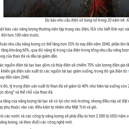
Dự báo nhu cầu điện sẽ bùng nổ trong 20 năm tới. 
ột báo cáo năng lượng thường niên tập trung vào điện, IEA cho biết lĩnh vực n
ra đời hơn 100 năm trước.
đoán nhu cầu năng lượng có thể tăng hơn 25% từ nay đến năm 2040, phần lớn l
 tăng khoảng 60%, qua đó nâng tỷ trọng của điện trong tổng nhu cầu năng lượn
ọng của than đá và dầu lại giảm dần.
các nguồn điện tái tạo bao gồm cả thủy điện sẽ chiếm 70% sản lượng điện gia t
 khiến giá điện sản xuất từ các nguồn tái tạo giảm xuống, trong đó giá điện từ
nay đến năm 2040.
hi đó, tỷ trọng điện sản xuất từ than đá sẽ giảm từ 40% như hiện tại xuống còn
ược dòng” và thế chỗ của than đá.
a tăng của năng lượng tái tạo sẽ có lợi cho môi trường, nhưng điều này sẽ đặt 
y phụ thuộc vào các điều kiện tự nhiên như Mặt Trời và gió.
hủ các nước và các công ty năng lượng sẽ phải đầu tư hơn 2.000 tỷ USD/năm v
năng lượng, và theo đuổi các công nghệ mới.