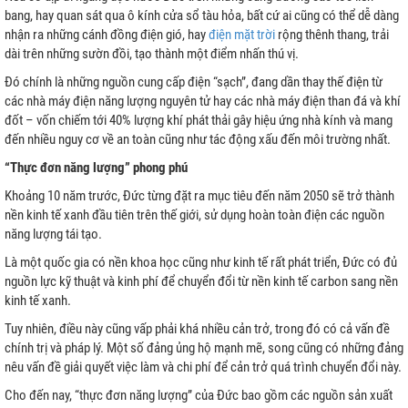
bang, hay quan sát qua ô kính cửa sổ tàu hỏa, bất cứ ai cũng có thể dễ dàng
nhận ra những cánh đồng điện gió, hay
điện mặt trời
rộng thênh thang, trải
dài trên những sườn đồi, tạo thành một điểm nhấn thú vị.
Đó chính là những nguồn cung cấp điện “sạch”, đang dần thay thế điện từ
I
các nhà máy điện năng lượng nguyên tử hay các nhà máy điện than đá và khí
đốt – vốn chiếm tới 40% lượng khí phát thải gây hiệu ứng nhà kính và mang
P
đến nhiều nguy cơ về an toàn cũng như tác động xấu đến môi trường nhất.
“Thực đơn năng lượng” phong phú
Khoảng 10 năm trước, Đức từng đặt ra mục tiêu đến năm 2050 sẽ trở thành
nền kinh tế xanh đầu tiên trên thế giới, sử dụng hoàn toàn điện các nguồn
năng lượng tái tạo.
Là một quốc gia có nền khoa học cũng như kinh tế rất phát triển, Đức có đủ
ƯU TRỮ
nguồn lực kỹ thuật và kinh phí để chuyển đổi từ nền kinh tế carbon sang nền
kinh tế xanh.
N MẶT TRỜI
Tuy nhiên, điều này cũng vấp phải khá nhiều cản trở, trong đó có cả vấn đề
chính trị và pháp lý. Một số đảng ủng hộ mạnh mẽ, song cũng có những đảng
nêu vấn đề giải quyết việc làm và chi phí để cản trở quá trình chuyển đổi này.
Cho đến nay, “thực đơn năng lượng” của Đức bao gồm các nguồn sản xuất