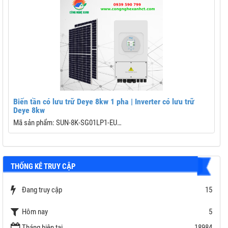
Biến tần có lưu trữ Deye 8kw 1 pha | Inverter có lưu trữ
Deye 8kw
Mã sản phẩm: SUN-8K-SG01LP1-EU
B
Dải công suất: 8kW
C
THỐNG KÊ TRUY CẬP
Công nghệ: 3 pha
Đ
Chế độ: độc lập; bám tải; hòa lưới và lưu trữ
Đang truy cập
15
D
C
Hôm nay
5
Bảo hành: 5 năm
Tháng hiện tại
18984