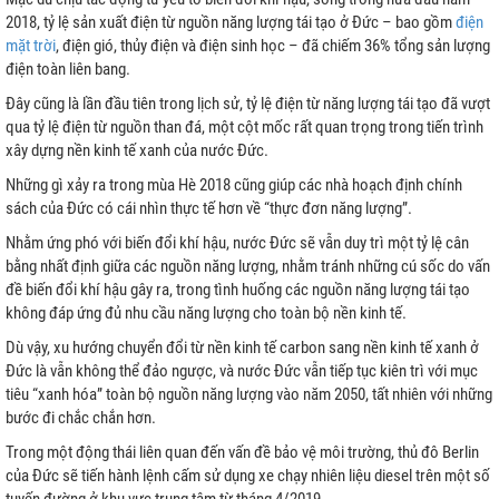
2018, tỷ lệ sản xuất điện từ nguồn năng lượng tái tạo ở Đức – bao gồm
điện
mặt trời
, điện gió, thủy điện và điện sinh học – đã chiếm 36% tổng sản lượng
điện toàn liên bang.
Đây cũng là lần đầu tiên trong lịch sử, tỷ lệ điện từ năng lượng tái tạo đã vượt
qua tỷ lệ điện từ nguồn than đá, một cột mốc rất quan trọng trong tiến trình
xây dựng nền kinh tế xanh của nước Đức.
Những gì xảy ra trong mùa Hè 2018 cũng giúp các nhà hoạch định chính
sách của Đức có cái nhìn thực tế hơn về “thực đơn năng lượng”.
Nhằm ứng phó với biến đổi khí hậu, nước Đức sẽ vẫn duy trì một tỷ lệ cân
bằng nhất định giữa các nguồn năng lượng, nhằm tránh những cú sốc do vấn
đề biến đổi khí hậu gây ra, trong tình huống các nguồn năng lượng tái tạo
không đáp ứng đủ nhu cầu năng lượng cho toàn bộ nền kinh tế.
Dù vậy, xu hướng chuyển đổi từ nền kinh tế carbon sang nền kinh tế xanh ở
Đức là vẫn không thể đảo ngược, và nước Đức vẫn tiếp tục kiên trì với mục
tiêu “xanh hóa” toàn bộ nguồn năng lượng vào năm 2050, tất nhiên với những
bước đi chắc chắn hơn.
Trong một động thái liên quan đến vấn đề bảo vệ môi trường, thủ đô Berlin
của Đức sẽ tiến hành lệnh cấm sử dụng xe chạy nhiên liệu diesel trên một số