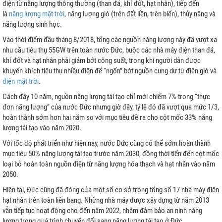
điện từ năng lượng thông thường (than đá, khí đốt, hạt nhân), tiếp đến
là
năng lượng mặt trời
, năng lượng gió (trên đất liền, trên biển), thủy năng và
năng lượng sinh học.
Vào thời điểm đầu tháng 8/2018, tổng các nguồn năng lượng này đã vượt xa
nhu cầu tiêu thụ 55GW trên toàn nước Đức, buộc các nhà máy điện than đá,
khí đốt và hạt nhân phải giảm bớt công suất, trong khi người dân được
khuyến khích tiêu thụ nhiều điện để “ngốn” bớt nguồn cung dư từ điện gió và
điện mặt trời
.
Cách đây 10 năm, nguồn năng lượng tái tạo chỉ mới chiếm 7% trong “thực
đơn năng lượng” của nước Đức nhưng giờ đây, tỷ lệ đó đã vượt qua mức 1/3,
hoàn thành sớm hơn hai năm so với mục tiêu đề ra cho cột mốc 33% năng
lượng tái tạo vào năm 2020.
Với tốc độ phát triển như hiện nay, nước Đức cũng có thể sớm hoàn thành
mục tiêu 50% năng lượng tái tạo trước năm 2030, đồng thời tiến đến cột mốc
loại bỏ hoàn toàn nguồn điện từ năng lượng hóa thạch và hạt nhân vào năm
2050.
Hiện tại, Đức cũng đã đóng cửa một số cơ sở trong tổng số 17 nhà máy điện
hạt nhân trên toàn liên bang. Những nhà máy được xây dựng từ năm 2013
vẫn tiếp tục hoạt động cho đến năm 2022, nhằm đảm bảo an ninh năng
lượng trong quá trình chuyển đổi sang năng lượng tái tạo ở Đức.