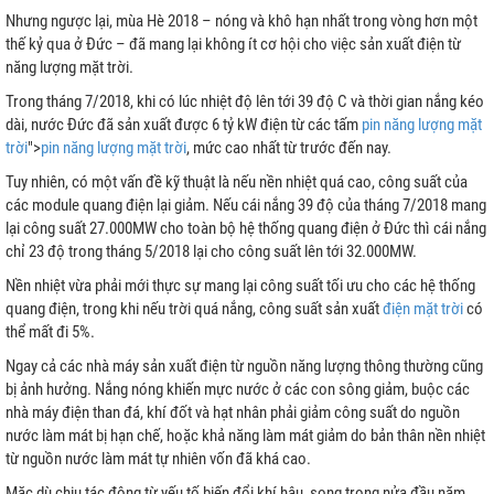
Nhưng ngược lại, mùa Hè 2018 – nóng và khô hạn nhất trong vòng hơn một
thế kỷ qua ở Đức – đã mang lại không ít cơ hội cho việc sản xuất điện từ
năng lượng mặt trời.
Trong tháng 7/2018, khi có lúc nhiệt độ lên tới 39 độ C và thời gian nắng kéo
dài, nước Đức đã sản xuất được 6 tỷ kW điện từ các tấm
pin năng lượng mặt
trời
">
pin năng lượng mặt trời
, mức cao nhất từ trước đến nay.
Tuy nhiên, có một vấn đề kỹ thuật là nếu nền nhiệt quá cao, công suất của
các module quang điện lại giảm. Nếu cái nắng 39 độ của tháng 7/2018 mang
lại công suất 27.000MW cho toàn bộ hệ thống quang điện ở Đức thì cái nắng
chỉ 23 độ trong tháng 5/2018 lại cho công suất lên tới 32.000MW.
Nền nhiệt vừa phải mới thực sự mang lại công suất tối ưu cho các hệ thống
quang điện, trong khi nếu trời quá nắng, công suất sản xuất
điện mặt trời
có
thể mất đi 5%.
Ngay cả các nhà máy sản xuất điện từ nguồn năng lượng thông thường cũng
bị ảnh hưởng. Nắng nóng khiến mực nước ở các con sông giảm, buộc các
nhà máy điện than đá, khí đốt và hạt nhân phải giảm công suất do nguồn
nước làm mát bị hạn chế, hoặc khả năng làm mát giảm do bản thân nền nhiệt
từ nguồn nước làm mát tự nhiên vốn đã khá cao.
Mặc dù chịu tác động từ yếu tố biến đổi khí hậu, song trong nửa đầu năm