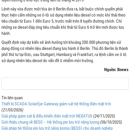
tuyến đường ở khu vực trung tâm từ tháng 4/2019.
Lệnh này vừa được một tòa án ở Berlin đưa ra, bắt buộc chính quyền phải
thực hiện cấm những xe ô-tô sử dụng nhiên liệu diesel có mức khí thải theo
tiêu chuẩn từ Euro 1 đến Euro 5, trước mắt trên 8 tuyến đường chính. Chỉ
những xe diesel đáp ứng tiêu chuẩn khí thải từ Euro 6 trở lên mới được lưu
hành.
Quyết định này dự kiến sẽ ảnh hưởng tới khoảng 200.000 phương tiện sử
dụng động cơ nhiên liệu diesel đang lưu hành ở Berlin. Thủ đô Berlin là thành
phố thứ tư tại Đức, sau Stuttgart, Hamburg và Frankfurt, ra lệnh cấm xe ô tô
sử dụng nhiên liệu diesel do vấn đề ô nhiễm môi trường.
Nguồn: Bnews
Tin liên quan
Thiết bị SCADA SolarEye Gateway giám sát hệ thống điện mặt trời
(21/03/2026)
Giải pháp giám sát & điều khiển điện mặt trời NEXATUS
(24/11/2025)
Giới thiệu chung về BESS – Hệ thống pin lưu trữ năng lượng
(06/10/2025)
Giải pháp hệ thống pin lưu trữ năng lượng (BESS) cho doanh nghiệp