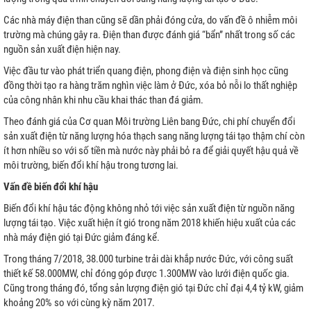
Các nhà máy điện than cũng sẽ dần phải đóng cửa, do vấn đề ô nhiễm môi
trường mà chúng gây ra. Điện than được đánh giá “bẩn” nhất trong số các
nguồn sản xuất điện hiện nay.
Việc đầu tư vào phát triển quang điện, phong điện và điện sinh học cũng
đồng thời tạo ra hàng trăm nghìn việc làm ở Đức, xóa bỏ nỗi lo thất nghiệp
của công nhân khi nhu cầu khai thác than đá giảm.
Theo đánh giá của Cơ quan Môi trường Liên bang Đức, chi phí chuyển đổi
sản xuất điện từ năng lượng hóa thạch sang năng lượng tái tạo thậm chí còn
ít hơn nhiều so với số tiền mà nước này phải bỏ ra để giải quyết hậu quả về
môi trường, biến đổi khí hậu trong tương lai.
Vấn đề biến đổi khí hậu
Biến đổi khí hậu tác động không nhỏ tới việc sản xuất điện từ nguồn năng
lượng tái tạo. Việc xuất hiện ít gió trong năm 2018 khiến hiệu xuất của các
nhà máy điện gió tại Đức giảm đáng kể.
Trong tháng 7/2018, 38.000 turbine trải dài khắp nước Đức, với công suất
thiết kế 58.000MW, chỉ đóng góp được 1.300MW vào lưới điện quốc gia.
Cũng trong tháng đó, tổng sản lượng điện gió tại Đức chỉ đại 4,4 tỷ kW, giảm
khoảng 20% so với cùng kỳ năm 2017.