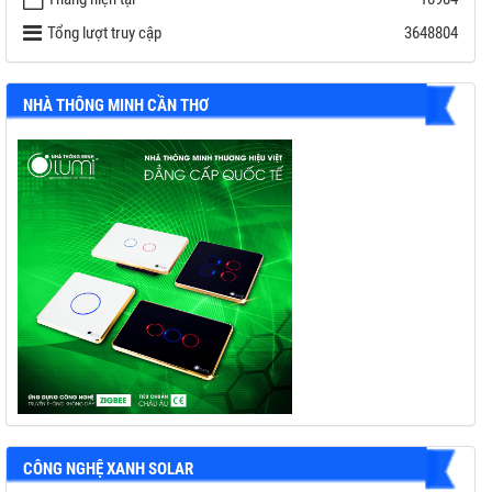
Thương hiệu: DEYE
Tổng lượt truy cập
3648804
NHÀ THÔNG MINH CẦN THƠ
CÔNG NGHỆ XANH SOLAR