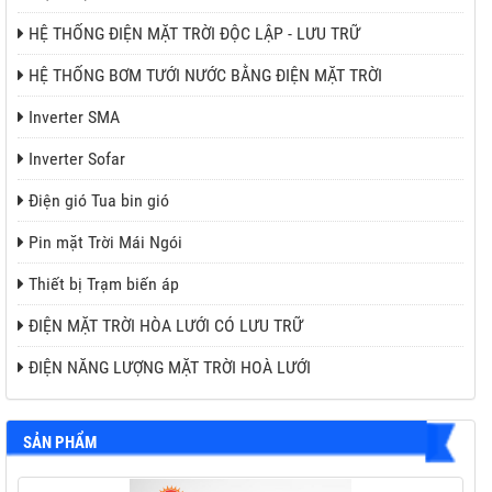
HỆ THỐNG ĐIỆN MẶT TRỜI ĐỘC LẬP - LƯU TRỮ
HỆ THỐNG BƠM TƯỚI NƯỚC BẰNG ĐIỆN MẶT TRỜI
Inverter SMA
Inverter Sofar
Điện gió Tua bin gió
Pin mặt Trời Mái Ngói
Thiết bị Trạm biến áp
ĐIỆN MẶT TRỜI HÒA LƯỚI CÓ LƯU TRỮ
ĐIỆN NĂNG LƯỢNG MẶT TRỜI HOÀ LƯỚI
SẢN PHẨM