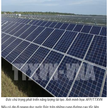
a Lưới
h
ệp
Đức chú trọng phát triển năng lượng tái tạo. Ảnh minh họa: AFP/TTXVN
rời
Nếu có dịp đi ngang dọc nước Đức trên những cung đường cao tốc liên