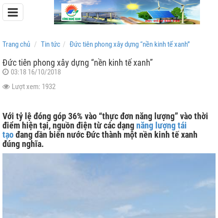
Trang chủ
Tin tức
Đức tiên phong xây dựng “nền kinh tế xanh”
Đức tiên phong xây dựng “nền kinh tế xanh”
03:18 16/10/2018
Pin Lưu Trữ Easyway
Lượt xem: 1932
Pin Lưu Trữ Dyness
Với tỷ lệ đóng góp 36% vào “thực đơn năng lượng” vào thời
điểm hiện tại, nguồn điện từ các dạng
năng lượng tái
tạo
đang dần biến nước Đức thành một nền kinh tế xanh
đúng nghĩa.