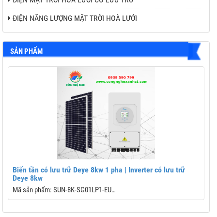
ĐIỆN NĂNG LƯỢNG MẶT TRỜI HOÀ LƯỚI
SẢN PHẨM
Biến tần có lưu trữ Deye 8kw 1 pha | Inverter có lưu trữ
Deye 8kw
Mã sản phẩm: SUN-8K-SG01LP1-EU
B
Dải công suất: 8kW