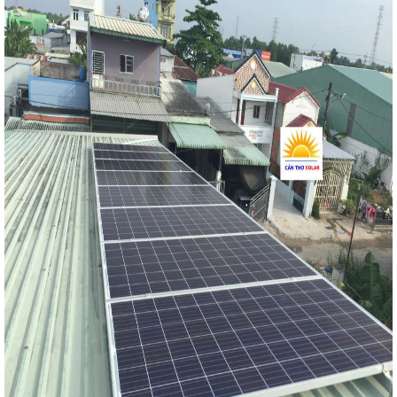
a Lưới
h
ệp
rời