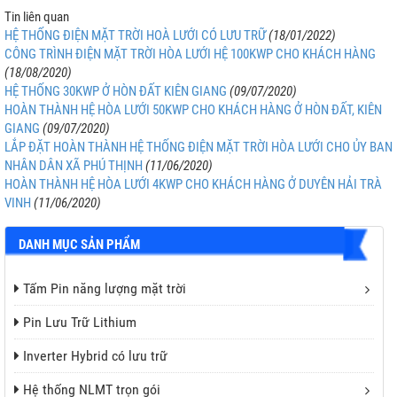
Tin liên quan
HỆ THỐNG ĐIỆN MẶT TRỜI HOÀ LƯỚI CÓ LƯU TRỮ
(18/01/2022)
CÔNG TRÌNH ĐIỆN MẶT TRỜI HÒA LƯỚI HỆ 100KWP CHO KHÁCH HÀNG
(18/08/2020)
HỆ THỐNG 30KWP Ở HÒN ĐẤT KIÊN GIANG
(09/07/2020)
HOÀN THÀNH HỆ HÒA LƯỚI 50KWP CHO KHÁCH HÀNG Ở HÒN ĐẤT, KIÊN
GIANG
(09/07/2020)
LẮP ĐẶT HOÀN THÀNH HỆ THỐNG ĐIỆN MẶT TRỜI HÒA LƯỚI CHO ỦY BAN
NHÂN DÂN XÃ PHÚ THỊNH
(11/06/2020)
HOÀN THÀNH HỆ HÒA LƯỚI 4KWP CHO KHÁCH HÀNG Ở DUYÊN HẢI TRÀ
VINH
(11/06/2020)
DANH MỤC SẢN PHẨM
Tấm Pin năng lượng mặt trời
Pin Lưu Trữ Lithium
Inverter Hybrid có lưu trữ
Hệ thống NLMT trọn gói