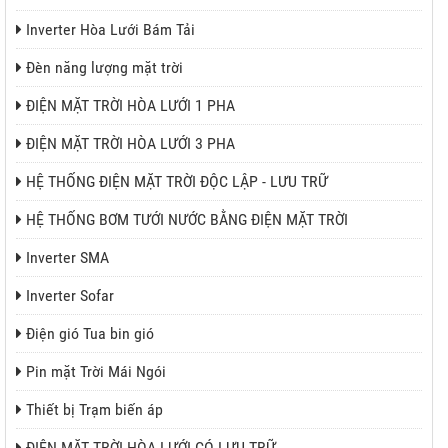
Inverter Hòa Lưới Bám Tải
Đèn năng lượng mặt trời
ĐIỆN MẶT TRỜI HÒA LƯỚI 1 PHA
ĐIỆN MẶT TRỜI HÒA LƯỚI 3 PHA
HỆ THỐNG ĐIỆN MẶT TRỜI ĐỘC LẬP - LƯU TRỮ
HỆ THỐNG BƠM TƯỚI NƯỚC BẰNG ĐIỆN MẶT TRỜI
Inverter SMA
Inverter Sofar
Điện gió Tua bin gió
Pin mặt Trời Mái Ngói
Thiết bị Trạm biến áp
ĐIỆN MẶT TRỜI HÒA LƯỚI CÓ LƯU TRỮ