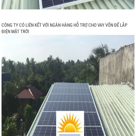
CÔNG TY CÓ LIÊN KẾT VỚI NGÂN HÀNG HỖ TRỢ CHO VAY VỐN ĐỂ LẮP
I
ĐIỆN MẶT TRỜI
P
ƯU TRỮ
N MẶT TRỜI