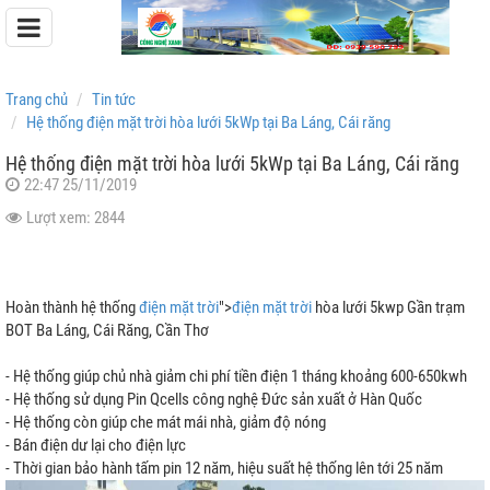
Trang chủ
Tin tức
Hệ thống điện mặt trời hòa lưới 5kWp tại Ba Láng, Cái răng
Hệ thống điện mặt trời hòa lưới 5kWp tại Ba Láng, Cái răng
22:47 25/11/2019
Pin Lưu Trữ Easyway
Lượt xem: 2844
Pin Lưu Trữ Dyness
Hoàn thành hệ thống
điện mặt trời
">
điện mặt trời
hòa lưới 5kwp Gần trạm
BOT Ba Láng, Cái Răng, Cần Thơ
- Hệ thống giúp chủ nhà giảm chi phí tiền điện 1 tháng khoảng 600-650kwh
- Hệ thống sử dụng Pin Qcells công nghệ Đức sản xuất ở Hàn Quốc
- Hệ thống còn giúp che mát mái nhà, giảm độ nóng
- Bán điện dư lại cho điện lực
- Thời gian bảo hành tấm pin 12 năm, hiệu suất hệ thống lên tới 25 năm