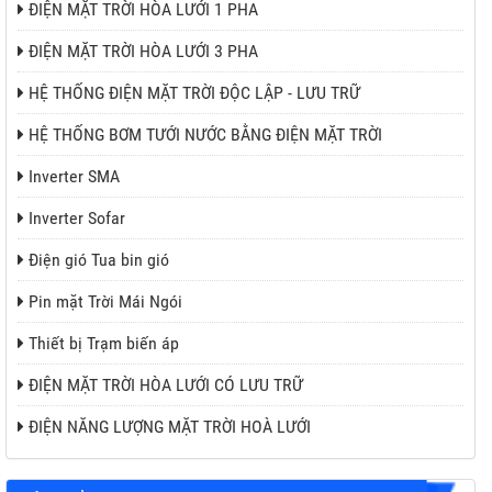
ĐIỆN MẶT TRỜI HÒA LƯỚI 1 PHA
ĐIỆN MẶT TRỜI HÒA LƯỚI 3 PHA
HỆ THỐNG ĐIỆN MẶT TRỜI ĐỘC LẬP - LƯU TRỮ
HỆ THỐNG BƠM TƯỚI NƯỚC BẰNG ĐIỆN MẶT TRỜI
Inverter SMA
Inverter Sofar
Điện gió Tua bin gió
Pin mặt Trời Mái Ngói
Thiết bị Trạm biến áp
ĐIỆN MẶT TRỜI HÒA LƯỚI CÓ LƯU TRỮ
ĐIỆN NĂNG LƯỢNG MẶT TRỜI HOÀ LƯỚI