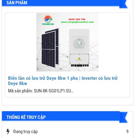
SẢN PHẨM
Biến tần có lưu trữ Deye 8kw 1 pha | Inverter có lưu trữ
Deye 8kw
Mã sản phẩm: SUN-8K-SG01LP1-EU
B
Dải công suất: 8kW
C
THỐNG KÊ TRUY CẬP
Công nghệ: 3 pha
Đ
Chế độ: độc lập; bám tải; hòa lưới và lưu trữ
Đang truy cập
9
D