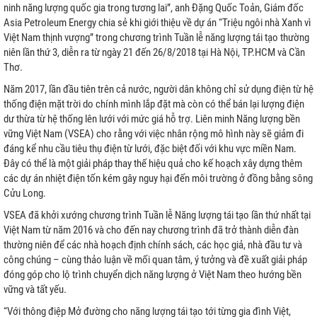
ninh năng lượng quốc gia trong tương lai”, anh Đặng Quốc Toản, Giám đốc
Asia Petroleum Energy chia sẻ khi giới thiệu về dự án “Triệu ngôi nhà Xanh vì
Việt Nam thịnh vượng” trong chương trình Tuần lễ năng lượng tái tạo thường
niên lần thứ 3, diễn ra từ ngày 21 đến 26/8/2018 tại Hà Nội, TP.HCM và Cần
Thơ.
I
Năm 2017, lần đầu tiên trên cả nước, người dân không chỉ sử dụng điện từ hệ
P
thống điện mặt trời do chính mình lắp đặt mà còn có thể bán lại lượng điện
dư thừa từ hệ thống lên lưới với mức giá hỗ trợ. Liên minh Năng lượng bền
vững Việt Nam (VSEA) cho rằng với việc nhân rộng mô hình này sẽ giảm đi
đáng kể nhu cầu tiêu thụ điện từ lưới, đặc biệt đối với khu vực miền Nam.
Đây có thể là một giải pháp thay thế hiệu quả cho kế hoạch xây dựng thêm
các dự án nhiệt điện tốn kém gây nguy hại đến môi trường ở đồng bằng sông
Cửu Long.
ƯU TRỮ
VSEA đã khởi xướng chương trình Tuần lễ Năng lượng tái tạo lần thứ nhất tại
Việt Nam từ năm 2016 và cho đến nay chương trình đã trở thành diễn đàn
N MẶT TRỜI
thường niên để các nhà hoạch định chính sách, các học giả, nhà đầu tư và
công chúng – cùng thảo luận về mối quan tâm, ý tưởng và đề xuất giải pháp
đóng góp cho lộ trình chuyển dịch năng lượng ở Việt Nam theo hướng bền
vững và tất yếu.
“Với thông điệp Mở đường cho năng lượng tái tạo tới từng gia đình Việt,