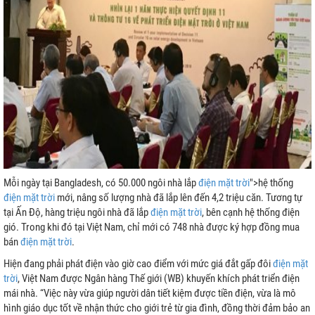
a Lưới
Mỗi ngày tại Bangladesh, có 50.000 ngôi nhà lắp
điện mặt trời
">hệ thống
h
điện mặt trời
mới, nâng số lượng nhà đã lắp lên đến 4,2 triệu căn. Tương tự
tại Ấn Độ, hàng triệu ngôi nhà đã lắp
điện mặt trời
, bên cạnh hệ thống điện
gió. Trong khi đó tại Việt Nam, chỉ mới có 748 nhà được ký hợp đồng mua
bán
điện mặt trời
.
Hiện đang phải phát điện vào giờ cao điểm với mức giá đắt gấp đôi
điện mặt
ệp
trời
, Việt Nam được Ngân hàng Thế giới (WB) khuyến khích phát triển điện
mái nhà. “Việc này vừa giúp người dân tiết kiệm được tiền điện, vừa là mô
rời
hình giáo dục tốt về nhận thức cho giới trẻ từ gia đình, đồng thời đảm bảo an