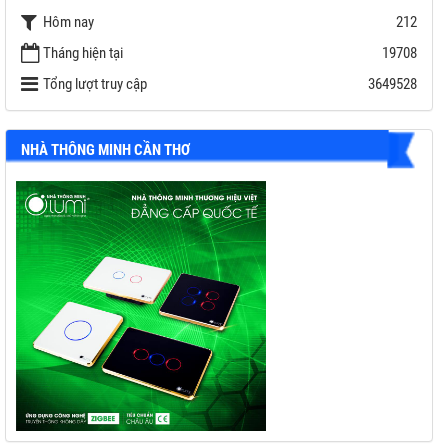
C
Hôm nay
212
Bảo hành: 5 năm
Tháng hiện tại
19708
Thương hiệu: DEYE
Tổng lượt truy cập
3649528
NHÀ THÔNG MINH CẦN THƠ