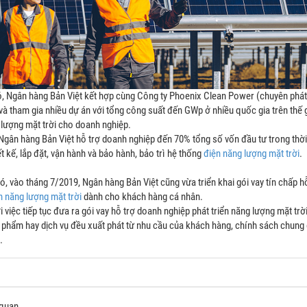
, Ngân hàng Bản Việt kết hợp cùng Công ty Phoenix Clean Power (chuyên phát 
 và tham gia nhiều dự án với tổng công suất đến GWp ở nhiều quốc gia trên thế
 lượng mặt trời cho doanh nghiệp.
 Ngân hàng Bản Việt hỗ trợ doanh nghiệp đến 70% tổng số vốn đầu tư trong thờ
ết kế, lắp đặt, vận hành và bảo hành, bảo trì hệ thống
điện năng lượng mặt trời
.
ó, vào tháng 7/2019, Ngân hàng Bản Việt cũng vừa triển khai gói vay tín chấp h
n năng lượng mặt trời
dành cho khách hàng cá nhân.
 việc tiếp tục đưa ra gói vay hỗ trợ doanh nghiệp phát triển năng lượng mặt tr
 phẩm hay dịch vụ đều xuất phát từ nhu cầu của khách hàng, chính sách chung 
.
 quan