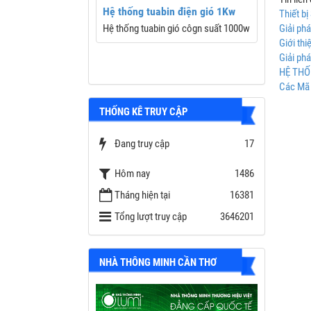
i 20kW | Inverter
Hệ thống tuabin điện gió 1Kw
Thiết b
000-20KTL-M2
Hệ thống tuabin gió côgn suất 1000w
Giải ph
UN2000-20KTL-M2
Giới th
W
Giải ph
2/4
HỆ THỐ
5%
Các Mã 
bộ
THỐNG KÊ TRUY CẬP
hồi PID
ruyền DC và AC Type
Đang truy cập
17
Hôm nay
1486
Tháng hiện tại
16381
Tổng lượt truy cập
3646201
NHÀ THÔNG MINH CẦN THƠ