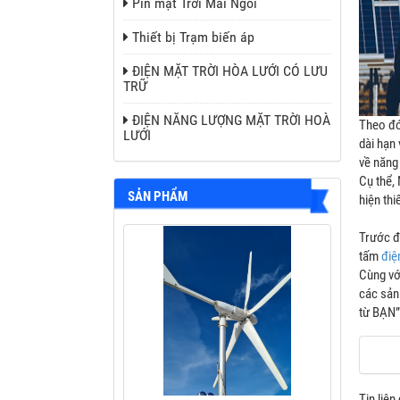
Pin mặt Trời Mái Ngói
Thiết bị Trạm biến áp
ĐIỆN MẶT TRỜI HÒA LƯỚI CÓ LƯU
TRỮ
ĐIỆN NĂNG LƯỢNG MẶT TRỜI HOÀ
Theo đó
LƯỚI
dài hạn
về năng
Cụ thể,
SẢN PHẨM
hiện thi
Trước đ
tấm
điệ
Cùng với
các sản
từ BẠN”
Tin liên