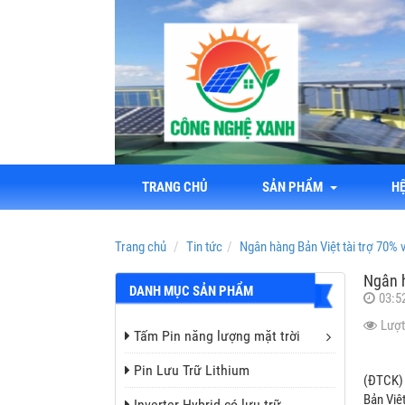
TRANG CHỦ
SẢN PHẨM
H
Trang chủ
Tin tức
Ngân hàng Bản Việt tài trợ 70% 
Ngân h
DANH MỤC SẢN PHẨM
03:5
Lượt
Tấm Pin năng lượng mặt trời
Pin Lưu Trữ Lithium
(ĐTCK) 
Bản Việt
Inverter Hybrid có lưu trữ