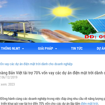
Ệ THỐNG NLMT
GIẢI PHÁP
TIN TỨC
DỰ Á
vốn vay các dự án điện mặt trời dành cho doanh nghiệp
àng Bản Việt tài trợ 70% vốn vay các dự án điện mặt trời dành
2 06/12/2019
 xem: 2023
Đồng hành cùng các doanh nghiệp trong việc đáp ứng nhu cầu về năng lượng p
 triển khai gói vay tài trợ đến 70% vốn cho các dự án lắp tấm
điện mặt trời
.