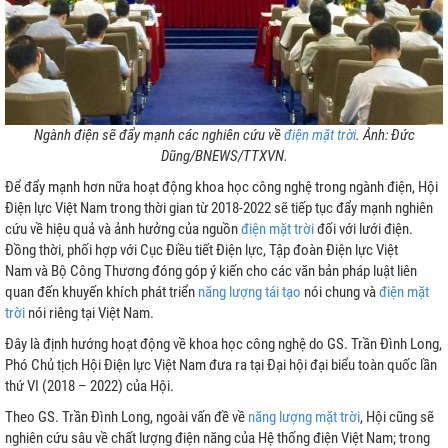
I
Ngành điện sẽ đẩy mạnh các nghiên cứu về
điện mặt trời
. Ảnh: Đức
P
Dũng/BNEWS/TTXVN.
Để đẩy mạnh hơn nữa hoạt động khoa học công nghệ trong ngành điện, Hội
Điện lực Việt Nam trong thời gian từ 2018-2022 sẽ tiếp tục đẩy mạnh nghiên
cứu về hiệu quả và ảnh hưởng của nguồn
điện mặt trời
đối với lưới điện.
Đồng thời, phối hợp với Cục Điều tiết Điện lực, Tập đoàn Điện lực Việt
Nam và Bộ Công Thương đóng góp ý kiến cho các văn bản pháp luật liên
quan đến khuyến khích phát triển
năng lượng tái tạo
nói chung và
điện mặt
ƯU TRỮ
trời
nói riêng tại Việt Nam.
N MẶT TRỜI
Đây là định hướng hoạt động về khoa học công nghệ do GS. Trần Đình Long,
Phó Chủ tịch Hội Điện lực Việt Nam đưa ra tại Đại hội đại biểu toàn quốc lần
thứ VI (2018 – 2022) của Hội.
Theo GS. Trần Đình Long, ngoài vấn đề về
năng lượng mặt trời
, Hội cũng sẽ
nghiên cứu sâu về chất lượng điện năng của Hệ thống điện Việt Nam; trong