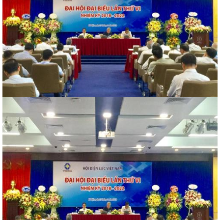
a Lưới
h
ệp
rời