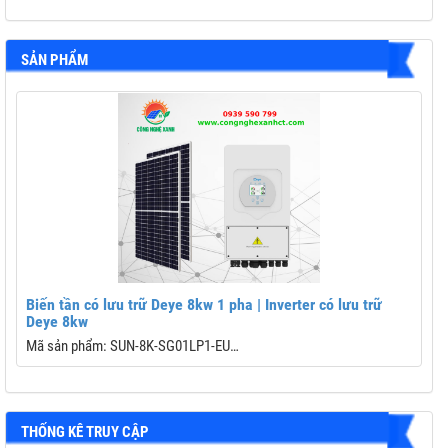
SẢN PHẨM
Biến tần có lưu trữ Deye 8kw 1 pha | Inverter có lưu trữ
Deye 8kw
Mã sản phẩm: SUN-8K-SG01LP1-EU
B
Dải công suất: 8kW
C
THỐNG KÊ TRUY CẬP
Công nghệ: 3 pha
Đ