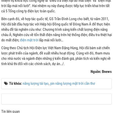
nhiệm vụ khoa học công nghệ là “Điều tra thiệt hại do mất điện” và “Điện mặt
trời lắp mái nối lưới”. Hai nhiệm vụ này đang được tiếp tục triển khai trên tất
cả 5 Tổng công ty điện lực toàn quốc.
Bên cạnh đó, về hợp tác quốc tế, GS Trần Đình Long cho biết, từ năm 2011,
Hội đã bắt đầu hợp tác với Hiệp hội Đồng quốc tế Đông Nam Á để thực hiện
nhiều đề tài nghiên cứu như: Chương trình sáng kiến chất lượng điện năng
châu Á; Nghiên cứu về tổn thất điện năng trên hệ thống điện; điều tra thiệt hại
do mất điện;
điện mặt trời
lắp mái nối lưới…
Cũng theo Chủ tịch Hội Điện lực Việt Nam Đặng Hùng, Hội đã bám sát chiến
lược phát triển của ngành, đề xuất nhiều hoạt động. Cùng với đó, tham mưu
cho nhà nước và ngành điện những ý kiến đánh giá, phân tích và kiến nghị về
tính khả thi đối với các chính sách, dự án…/.
Nguồn: Bnews
Từ khóa:
năng lượng tái tạo
,
pin năng lượng mặt trời cần thơ
Tin liên quan