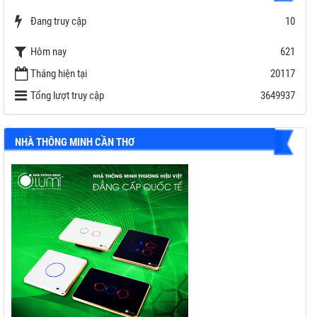
Chế độ: độc lập; bám tải; hòa lưới và lưu trữ
Đang truy cập
10
D
C
Hôm nay
621
Bảo hành: 5 năm
Tháng hiện tại
20117
Thương hiệu: DEYE
Tổng lượt truy cập
3649937
NHÀ THÔNG MINH CẦN THƠ