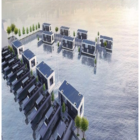
a Lưới
h
ệp
rời