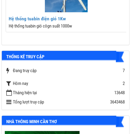
Hệ thống tuabin điện gió 1Kw
Hệ thống tuabin gió côgn suất 1000w
THỐNG KÊ TRUY CẬP
Đang truy cập
7
Hôm nay
2
Tháng hiện tại
13648
Tổng lượt truy cập
3643468
NHÀ THÔNG MINH CẦN THƠ