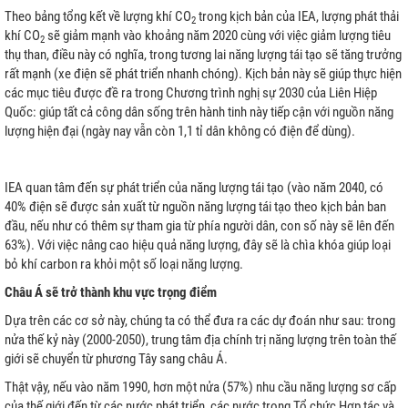
Theo bảng tổng kết về lượng khí CO
trong kịch bản của IEA, lượng phát thải
2
khí CO
sẽ giảm mạnh vào khoảng năm 2020 cùng với việc giảm lượng tiêu
2
thụ than, điều này có nghĩa, trong tương lai năng lượng tái tạo sẽ tăng trưởng
rất mạnh (xe điện sẽ phát triển nhanh chóng). Kịch bản này sẽ giúp thực hiện
các mục tiêu được đề ra trong Chương trình nghị sự 2030 của Liên Hiệp
Quốc: giúp tất cả công dân sống trên hành tinh này tiếp cận với nguồn năng
lượng hiện đại (ngày nay vẫn còn 1,1 tỉ dân không có điện để dùng).
a Lưới
IEA quan tâm đến sự phát triển của năng lượng tái tạo (vào năm 2040, có
40% điện sẽ được sản xuất từ nguồn năng lượng tái tạo theo kịch bản ban
đầu, nếu như có thêm sự tham gia từ phía người dân, con số này sẽ lên đến
63%). Với việc nâng cao hiệu quả năng lượng, đây sẽ là chìa khóa giúp loại
h
bỏ khí carbon ra khỏi một số loại năng lượng.
Châu Á sẽ trở thành khu vực trọng điểm
Dựa trên các cơ sở này, chúng ta có thể đưa ra các dự đoán như sau: trong
nửa thế kỷ này (2000-2050), trung tâm địa chính trị năng lượng trên toàn thế
ệp
giới sẽ chuyển từ phương Tây sang châu Á.
Thật vậy, nếu vào năm 1990, hơn một nửa (57%) nhu cầu năng lượng sơ cấp
rời
của thế giới đến từ các nước phát triển, các nước trong Tổ chức Hợp tác và