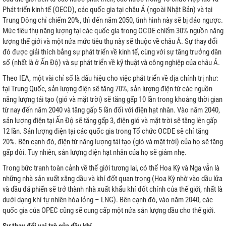
Phát triển kinh tế (OECD), các quốc gia tại châu Á (ngoài Nhật Bản) và tại
Trung Đông chỉ chiếm 20%, thì đến năm 2050, tình hình này sẽ bị đảo ngược.
Mức tiêu thụ năng lượng tại các quốc gia trong OCDE chiếm 30% nguồn năng
lượng thế giới và một nửa mức tiêu thụ này sẽ thuộc về châu Á. Sự thay đổi
I
đó được giải thích bằng sự phát triển về kinh tế, cùng với sự tăng trưởng dân
số (nhất là ở Ấn Độ) và sự phát triển về kỹ thuật và công nghiệp của châu Á.
P
Theo IEA, một vài chỉ số là dấu hiệu cho việc phát triển về địa chính trị như:
tại Trung Quốc, sản lượng điện sẽ tăng 70%, sản lượng điện từ các nguồn
năng lượng tái tạo (gió và mặt trời) sẽ tăng gấp 10 lần trong khoảng thời gian
từ nay đến năm 2040 và tăng gấp 5 lần đối với điện hạt nhân. Vào năm 2040,
sản lượng điện tại Ấn Độ sẽ tăng gấp 3, điện gió và mặt trời sẽ tăng lên gấp
12 lần. Sản lượng điện tại các quốc gia trong Tổ chức OCDE sẽ chỉ tăng
20%. Bên cạnh đó, điện từ năng lượng tái tạo (gió và mặt trời) của họ sẽ tăng
ƯU TRỮ
gấp đôi. Tuy nhiên, sản lượng điện hạt nhân của họ sẽ giảm nhẹ.
Trong bức tranh toàn cảnh về thế giới tương lai, có thể Hoa Kỳ và Nga vẫn là
N MẶT TRỜI
những nhà sản xuất xăng dầu và khí đốt quan trọng (Hoa Kỳ nhờ vào dầu lửa
và dầu đá phiến sẽ trở thành nhà xuất khẩu khí đốt chính của thế giới, nhất là
dưới dạng khí tự nhiên hóa lỏng – LNG). Bên cạnh đó, vào năm 2040, các
quốc gia của OPEC cũng sẽ cung cấp một nửa sản lượng dầu cho thế giới.