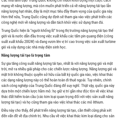
Các nhà lãnh đạo Trung Quốc không chỉ muốn khởi động một cuộc cách
mạng về năng lượng, mà còn muốn phát triển cả về năng lượng tái tạo lẫn
năng lượng hạt nhân, đây là một mục tiêu đầy tham vọng của quốc gia này.
Hơn thế nữa, Trung Quốc cũng dự định sẽ tham gia vào việc phát triển các
công nghệ mới về năng lượng và dần tách khỏi việc sử dụng than đá.
Trung Quốc hiện là “người khổng lồ” trong thị trường năng lượng tái tạo thế
giới và là nước dẫn đầu trong việc xuất khẩu các tấm pin quang điện (công
suất xuất khẩu 20GW) và đang vươn lên vị trí cao trong việc sản xuất turbine
gió và xây dựng các nhà máy điện sinh học.
Năng lượng tái tạo là trọng tâm
Sự gia tăng công suất năng lượng tái tạo, nhất là với năng lượng gió và mặt
trời, mở ra nhiều giải pháp cho các chiến lược năng lượng. Năng lượng gió và
mặt trời không thuộc quyền sở hữu của bất kỳ quốc gia nào, việc khai thác
các dạng năng lượng này có thể hoàn toàn đi thuê ngoài. Tuy nhiên, chính
sách công nghiệp của Trung Quốc đáng để suy nghĩ. Thật vậy, quốc gia này
dựa trên một chiến lược hầm mỏ: họ giữ vị trí gần như độc tôn về việc khai
thác đất hiếm toàn cầu (các kim loại quan trọng đối với việc sản xuất năng
lượng tái tạo) và họ cũng tham gia vào việc khai thác các mỏ lithium.
Điều này cho thấy, để phát triển năng lượng tái tạo, cần thiết cũng phải xét
đến vấn đề về địa chính trị. Nhu cầu về việc khai thác kim loại dùng cho sản