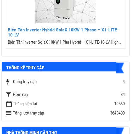
Biến Tần Inverter Hybrid SolaX 10KW 1 Phase – X1-LITE-
10-LV
Biến Tần Inverter SolaX 10KW 1 Pha Hybrid – X1-LITE-10-LV High
Performance
Thương hiệu: Solax Power
Công suất PV tối đa: 20,000 Wp
THỐNG KÊ TRUY CẬP
Điện áp PV tối đa: 600 V
K
Số MPPT / Số chuỗi mỗi MPPT: 2 / (2/2)
Dòng sạc/xả tối đa: 220 A / 220 A
Đang truy cập
4
C
Công suất EPS tối đa: 11,000 W
Hôm nay
84
Bảo hành: 7 năm ( 10 năm với combo Battery SOLAX )
Tháng hiện tại
19580
Tổng lượt truy cập
3649400
NHÀ THÔNG MINH CẦN THƠ