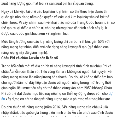
xuất năng lượng gió, mặt trời và sản xuất pin là rất quan trọng.
Ngay cả khi việc tái chế các loại kim loại hiếm có thể thực hiện được thì
quốc gia nào đang nắm độc quyền về các loại kim loại này vẫn có lợi thế
chiến lược. Vì vậy, chính sách về khai thác mỏ của Trung Quốc hoàn toàn có
thể tạo ra lợi thế địa chính trị cho họ nhưng thực tế chính sách này lại ít
được các quốc gia khác xem xét nghiêm túc.
Mức tăng trưởng của các loại năng lượng phi carbon rất lớn: gần 50% với
năng lượng hạt nhân, 80% với các dạng năng lượng tái tạo (giá thành của
năng lượng này đã giảm mạnh).
Châu Phi và châu Âu vẫn còn là ẩn số
Trong bối cảnh mới về địa chính trị năng lượng thì tình hình tại châu Phi và
châu Âu vẫn còn là ẩn số. Tiểu vùng Sahara không có nguồn tài nguyên về
năng lượng tái tạo lẫn năng lượng hóa thạch. Do đó, sẽ không thể đảm bảo
cho người dân nơi đây tiếp cận được với nguồn năng lượng mới trong thời
gian ngắn, liệu mục tiêu này có thể thành công vào năm 2050 không? Châu
Phi có thể đạt được mục tiêu này nếu họ có thể huy động được vốn cho
dự
án
xây dựng cơ sở hạ tầng về năng lượng tại địa phương và trong khu vực.
Do phụ thuộc về năng lượng (năm 2016, 54% năng lượng của châu Âu là
nhập khẩu), các quốc gia trong Liên minh châu Âu vẫn chưa xác định được