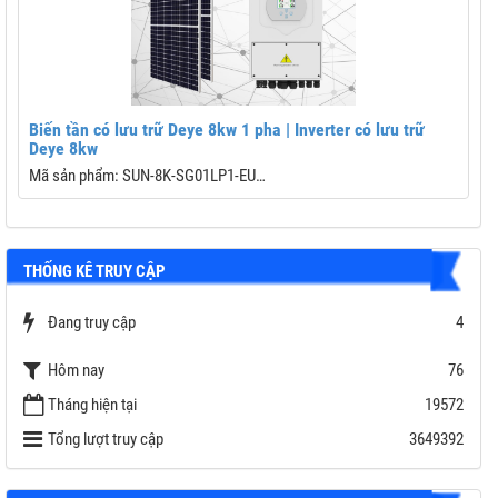
Biến tần có lưu trữ Deye 8kw 1 pha | Inverter có lưu trữ
Deye 8kw
Mã sản phẩm: SUN-8K-SG01LP1-EU
B
Dải công suất: 8kW
C
THỐNG KÊ TRUY CẬP
Công nghệ: 3 pha
Đ
Chế độ: độc lập; bám tải; hòa lưới và lưu trữ
Đang truy cập
4
D
C
Hôm nay
76
Bảo hành: 5 năm
Tháng hiện tại
19572
Thương hiệu: DEYE
Tổng lượt truy cập
3649392