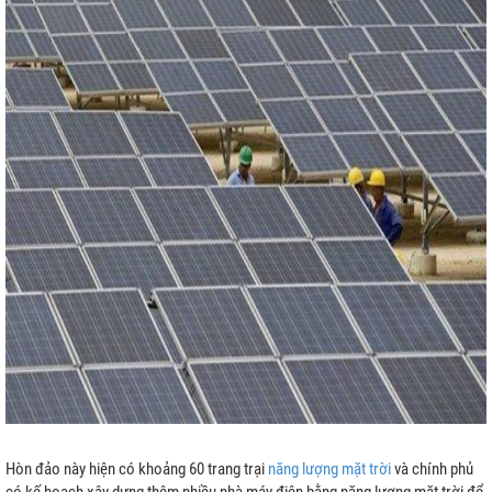
a Lưới
h
ệp
Hòn đảo này hiện có khoảng 60 trang trại
năng lượng mặt trời
và chính phủ
rời