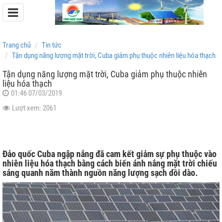
Trang chủ
Tin tức
Tận dụng năng lượng mặt trời, Cuba giảm phụ thuộc nhiên liệu hóa thạch
Tận dụng năng lượng mặt trời, Cuba giảm phụ thuộc nhiên
liệu hóa thạch
Pin Lưu Trữ Easyway
01:46 07/03/2019
Pin Lưu Trữ Dyness
Lượt xem: 2061
Đảo quốc Cuba ngập nắng đã cam kết giảm sự phụ thuộc vào
nhiên liệu hóa thạch bằng cách biến ánh nắng mặt trời chiếu
sáng quanh năm thành nguồn năng lượng sạch dồi dào.