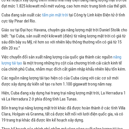
có kế hoạch xây dựng thêm nhiều nhà máy điện bằng năng lượng mặt trời để
đạt mức 1.825 kilowatt mỗi mét vuông, cao hơn mức trung bình của thế giới.
Cuba đang sản xuất các
tấm pin mặt trời
tại Công ty Linh kiện Điện tử ở tỉnh
cực tây Pinar del Rio.
I
Giáo sư tại Đại học Havana, chuyên gia năng lượng mặt trời Daniel Stolik cho
biết: “tại Cuba, sản xuất một kilowatt (điện) từ năng lượng mặt trời có giá từ
P
sáu đến bảy xu Mỹ, rẻ hơn so với nhiên liệu thông thường vốn có giá từ 15
đến 20 xu.”
Việc chuyển đổi sản xuất năng lượng của quốc gia thành các nguồn
năng
lượng tái tạo
là một trong những trụ cột của chương trình cải cách kinh tế
của chính phủ Cuba, nhằm mục đích cắt giảm nhập khẩu nhiên liệu tốn kém.
Các nguồn năng lượng tái tạo hiện có của Cuba cùng với các cơ sở mới
được xây dựng dự kiến sẽ tạo ra hơn 1.100 gigawatt trong năm nay.
ƯU TRỮ
Hiện, Cuba đang xây dựng hai trang trại năng lượng mặt trời, La Herradura 1
N MẶT TRỜI
và La Herradura 2 ở phía đông tỉnh Las Tunas.
Bốn trang trại năng lượng mặt trời khác đã được hoàn thành ở các tỉnh Villa
Clara, Holguin và Granma, tất cả được kết nối với lưới điện quốc gia, và có
19 trang trại khác đã được lên kế hoạch xây dựng.