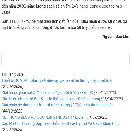
Theo kế hoạch của chính phủ nhằm mở rộng công suất năng lượng tái tạo,
đến năm 2030, năng lượng sạch sẽ chiếm 24% năng lượng được tạo ra ở
Cuba.
Gần 111.000 km2 bề mặt diện tích đất liền của Cuba nhận được sự chiếu xạ
mặt trời bằng với năng lượng được tạo ra bởi 50 triệu tấn nhiên liệu.
Nguồn: Báo Mới
Tin liên quan
Thiết bị SCADA SolarEye Gateway giám sát hệ thống điện mặt trời
(21/03/2026)
Giải pháp giám sát & điều khiển điện mặt trời NEXATUS
(24/11/2025)
Giới thiệu chung về BESS – Hệ thống pin lưu trữ năng lượng
(06/10/2025)
Giải pháp hệ thống pin lưu trữ năng lượng (BESS) cho doanh nghiệp
(06/10/2025)
HỆ THỐNG BESS AC COUPLING INDUSTRY LÀ GÌ
(14/09/2025)
Các Mã Lỗi Thường Gặp Trên Biến Tần Deye Hybrid Và Cách Khắc Phục
(21/02/2025)