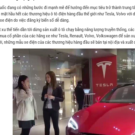
uốc đang có những bước đi mạnh mẽ để hướng đến mục tiêu trở thành trung tâm
ó mặt hầu hết các thương hiệu ô tô điện hàng đầu thế giới như Tesla, Volvo vớ
xe điện do việc đăng ký biển số dễ dàng.
 xu thế tiến dần tới dừng sản xuất ô tô chạy bằng năng lượng truyền thống, các
mua cổ phần của các hãng xe như Tesla, Renault, Volvo, Volkswagen để sản xuấ
i, những mẫu xe điện của các thương hiệu hàng đầu sẽ bán tại nội địa và xuất đ