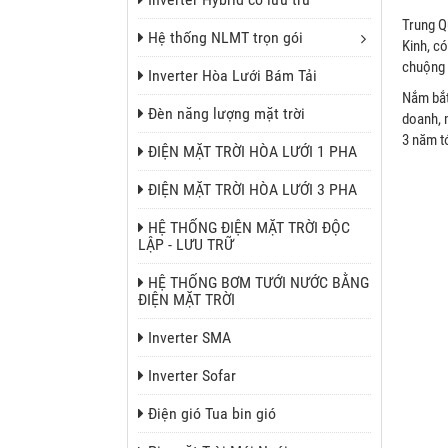
Trung Q
Hệ thống NLMT trọn gói
Kinh, c
chuộng 
Inverter Hòa Lưới Bám Tải
Nắm bắt
Đèn năng lượng mặt trời
doanh, 
3 năm tớ
ĐIỆN MẶT TRỜI HÒA LƯỚI 1 PHA
ĐIỆN MẶT TRỜI HÒA LƯỚI 3 PHA
HỆ THỐNG ĐIỆN MẶT TRỜI ĐỘC
LẬP - LƯU TRỮ
HỆ THỐNG BƠM TƯỚI NƯỚC BẰNG
ĐIỆN MẶT TRỜI
Inverter SMA
Inverter Sofar
Điện gió Tua bin gió