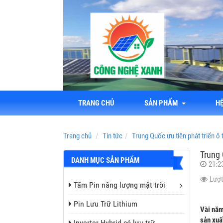
TRANG CHỦ
SẢN PHẨM
H
Trang chủ
Tin tức
Trung Quốc ưu tiên phát triển ô
Trung 
DANH MỤC SẢN PHẨM
21:2
Lượt
Tấm Pin năng lượng mặt trời
Pin Lưu Trữ Lithium
Vài năm
sản xuấ
Inverter Hybrid có lưu trữ