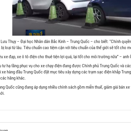
 Huawei 20kW | Inverter
Hệ thống tuabin điện gió 1Kw
SUN2000-20KTL-M2
Hệ thống tuabin gió côgn suất 1000w
uawei: SUN2000-20KTL-M2
: 20 kW
ings: 2/4
: 98.65%
 Lưu Thụy – Đại học Nhân dân Bắc Kinh – Trung Quốc – cho biết: “Chính quyền B
fi cục bộ
 bị loại từ lâu. Tiêu chuẩn cao tiệm cận với tiêu chuẩn của thế giới sẽ tốt cho m
 phục hồi PID
 lan truyền DC và AC Type
u xe đạp, xe ô tô điện cho thuê tiện lợi quá, lại tốt cho môi trường nữa” – an
u tư hạ tầng phục vụ cho xe chạy điện đang được Chính phủ Trung Quốc và cá
 5 năm
i xe hàng đầu Trung Quốc đặt mục tiêu xây dựng các trạm sạc điện khắp Trung
 các hãng khác.
ung Quốc cũng đang áp dụng nhiều chính sách gồm miễn thuế, giảm giá bán xe
ới.
 quan