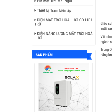
Pin mặt Trời Mái Ngói
Thiết bị Trạm biến áp
ĐIỆN MẶT TRỜI HÒA LƯỚI CÓ LƯU
Giáo sư
TRỮ
xuất xan
ĐIỆN NĂNG LƯỢNG MẶT TRỜI HOÀ
Vài năm
LƯỚI
ngành s
Trung Q
năng lư
SẢN PHẨM