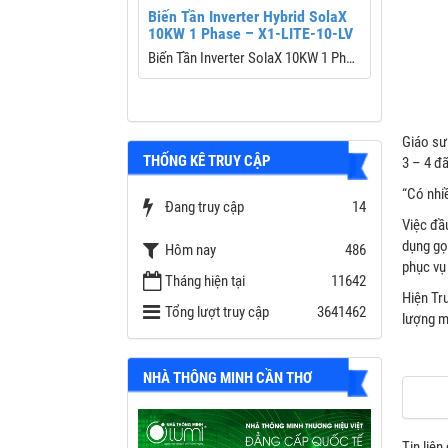
u trữ Deye 8kw 1
Biến Tần Inverter Hybrid SolaX
Biến tần
có lưu trữ Deye
10KW 1 Phase – X1-LITE-10-LV
Huawei 
Biến Tần Inverter SolaX 10KW 1 Pha
H
SUN-8K-SG01LP1-EU
Hybrid – X1-LITE-10-LV High
Công suất
Performance
MPPT/ Str
8kW
Thương hiệu: Solax Power
Hiệu suất
Giáo sư
Công suất PV tối đa: 20,000 Wp
Kết nối wi
THỐNG KÊ TRUY CẬP
a
3 – 4 đã
Điện áp PV tối đa: 600 V
Chức năng
Số MPPT / Số chuỗi mỗi MPPT: 2 /
Chống sét
“Có nhiề
 bám tải; hòa lưới và
Đang truy cập
14
(2/2)
II
Việc đầ
Dòng sạc/xả tối đa: 220 A / 220 A
Bảo hành
dụng gọ
Hôm nay
486
Công suất EPS tối đa: 11,000 W
phục vụ
m
Bảo hành: 7 năm ( 10 năm với combo
Tháng hiện tại
11642
Hiện Tr
Battery SOLAX )
Tổng lượt truy cập
3641462
EYE
lượng m
NHÀ THÔNG MINH CẦN THƠ
Tin liên