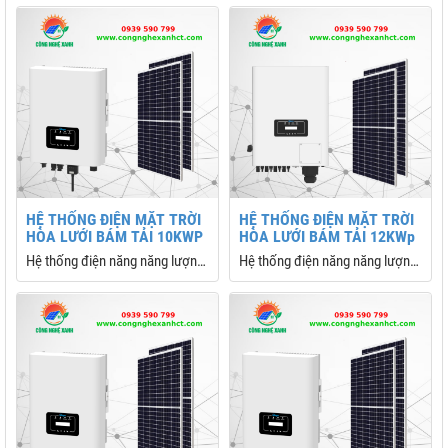
dụng nhiều nhất hiện này cho
các gia đình, doanh nghiệp,
trang trại
HỆ THỐNG ĐIỆN MẶT TRỜI
HỆ THỐNG ĐIỆN MẶT TRỜI
HÒA LƯỚI BÁM TẢI 10KWP
HÒA LƯỚI BÁM TẢI 12KWp
Hệ thống điện năng năng lượng
Hệ thống điện năng năng lượng
mặt trời hòa lưới bám tải 10kw
mặt trời hòa lưới bám tải 12kw
deye
trọn gói