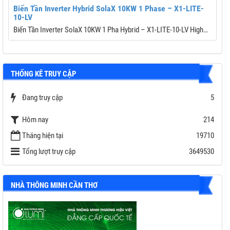
Biến Tần Inverter Hybrid SolaX 10KW 1 Phase – X1-LITE-
B
10-LV
Biến Tần Inverter SolaX 10KW 1 Pha Hybrid – X1-LITE-10-LV High
Performance
C
Thương hiệu: Solax Power
M
Công suất PV tối đa: 20,000 Wp
H
THỐNG KÊ TRUY CẬP
Điện áp PV tối đa: 600 V
K
Số MPPT / Số chuỗi mỗi MPPT: 2 / (2/2)
C
Dòng sạc/xả tối đa: 220 A / 220 A
Đang truy cập
5
C
Công suất EPS tối đa: 11,000 W
B
Hôm nay
214
Bảo hành: 7 năm ( 10 năm với combo Battery SOLAX )
Tháng hiện tại
19710
Tổng lượt truy cập
3649530
NHÀ THÔNG MINH CẦN THƠ