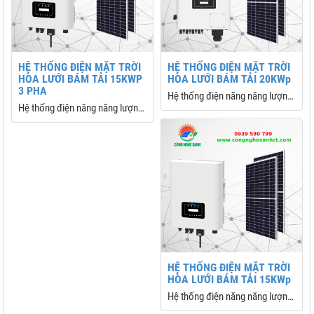
HỆ THỐNG ĐIỆN MẶT TRỜI
HỆ THỐNG ĐIỆN MẶT TRỜI
I
HÒA LƯỚI BÁM TẢI 15KWP
HÒA LƯỚI BÁM TẢI 20KWp
3 PHA
Hệ thống điện năng năng lượng
P
Hệ thống điện năng năng lượng
mặt trời hòa lưới bám tải 20kw
mặt trời hòa lưới bám tải 15kw
trọn gói, được sử dụng nhiều
trọn gói, được sử dụng nhiều
nhất hiện này cho các gia đình,
nhất hiện này cho các gia đình,
doanh nghiệp, trang trại
doanh nghiệp, trang trại sử
dụng điện ban ngày nhiều
ƯU TRỮ
N MẶT TRỜI
HỆ THỐNG ĐIỆN MẶT TRỜI
HÒA LƯỚI BÁM TẢI 15KWp
Hệ thống điện năng năng lượng
mặt trời 15kw trọn gói, được sử