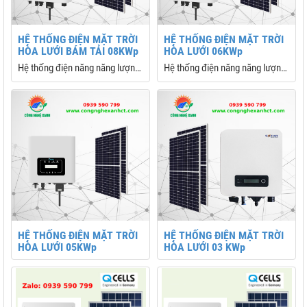
HỆ THỐNG ĐIỆN MẶT TRỜI
HỆ THỐNG ĐIỆN MẶT TRỜI
HÒA LƯỚI BÁM TẢI 08KWp
HÒA LƯỚI 06KWp
Hệ thống điện năng năng lượng
Hệ thống điện năng năng lượng
mặt trời hòa lưới bám tải 08kw
mặt trời hòa lưới bám tải 6kw
trọn gói, được sử dụng nhiều
trọn gói, được sử dụng nhiều
nhất hiện này cho các gia đình,
nhất hiện này cho các gia đình,
doanh nghiệp, trang trại
doanh nghiệp, trang trại
HỆ THỐNG ĐIỆN MẶT TRỜI
HỆ THỐNG ĐIỆN MẶT TRỜI
HÒA LƯỚI 05KWp
HÒA LƯỚI 03 KWp