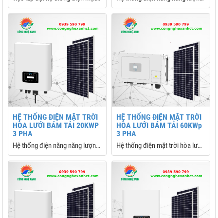
trời hòa lưới sẽ là giải pháp tối
mặt trời hòa lưới bám tải 10kw
ưu, giúp ổn định và tiết kiệm
trọn gói, được sử dụng nhiều
được chi phí sử dụng sử dụng
nhất hiện này cho các gia đình,
điện hàng tháng cho gia đình
doanh nghiệp, trang trại sử
bạn, và đây là mức công suất
dụng điện ban ngày nhiều
được nhiều người lắp đặt hiện
nay
a Lưới
HỆ THỐNG ĐIỆN MẶT TRỜI
HỆ THỐNG ĐIỆN MẶT TRỜI
HÒA LƯỚI BÁM TẢI 20KWP
HÒA LƯỚI BÁM TẢI 60KWp
3 PHA
3 PHA
h
Hệ thống điện năng năng lượng
Hệ thống điện mặt trời hòa lưới
mặt trời hòa lưới bám tải 20kw
bám tải 60Kw
trọn gói, được sử dụng nhiều
nhất hiện này cho các gia đình,
doanh nghiệp, trang trại sử
ệp
dụng điện ban ngày nhiều
rời