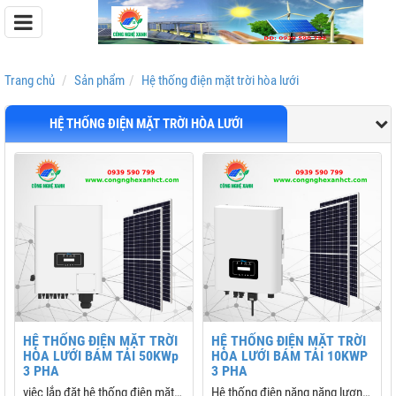
Trang chủ
Sản phẩm
Hệ thống điện mặt trời hòa lưới
HỆ THỐNG ĐIỆN MẶT TRỜI HÒA LƯỚI
Pin Lưu Trữ Easyway
Pin Lưu Trữ Dyness
HỆ THỐNG ĐIỆN MẶT TRỜI
HỆ THỐNG ĐIỆN MẶT TRỜI
HÒA LƯỚI BÁM TẢI 50KWp
HÒA LƯỚI BÁM TẢI 10KWP
3 PHA
3 PHA
việc lắp đặt hệ thống điện mặt
Hệ thống điện năng năng lượng