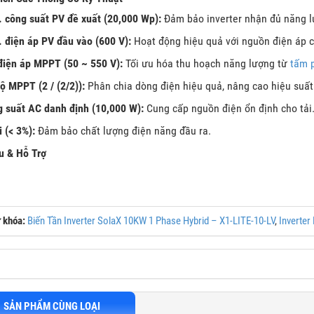
 công suất PV đề xuất (20,000 Wp):
Đảm bảo inverter nhận đủ năng l
 điện áp PV đầu vào (600 V):
Hoạt động hiệu quả với nguồn điện áp c
điện áp MPPT (50 ~ 550 V):
Tối ưu hóa thu hoạch năng lượng từ
tấm p
ộ MPPT (2 / (2/2)):
Phân chia dòng điện hiệu quả, nâng cao hiệu suất
 suất AC danh định (10,000 W):
Cung cấp nguồn điện ổn định cho tải
 (< 3%):
Đảm bảo chất lượng điện năng đầu ra.
ệu & Hỗ Trợ
 khóa:
Biến Tần Inverter SolaX 10KW 1 Phase Hybrid – X1-LITE-10-LV
,
Inverter
SẢN PHẨM CÙNG LOẠI