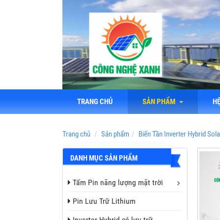
TRANG CHỦ
SẢN PHẨM
H
Trang chủ
Sản phẩm
Biến Tần Inverter Hybrid So
DANH MỤC SẢN PHẨM
Tấm Pin năng lượng mặt trời
Pin Lưu Trữ Lithium
Inverter Hybrid có lưu trữ