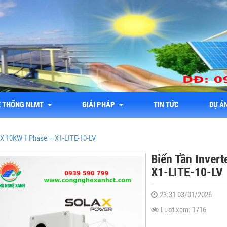
Ệ THỐNG NLMT
GIẢI PHÁP
TIN TỨC
DỰ Á
laX 10KW 1 Phase – X1-LITE-10-LV
Biến Tần Inver
X1-LITE-10-LV
23:31 03/01/2026
Lượt xem: 1716