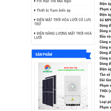
Pin mặt Trời Mái Ngói
Điện á
Phạm v
Thiết bị Trạm biến áp
Điện á
ĐIỆN MẶT TRỜI HÒA LƯỚI CÓ LƯU
Số MPP
TRỮ
Dòng đ
Dòng n
ĐIỆN NĂNG LƯỢNG MẶT TRỜI HOÀ
Đầu và
LƯỚI
Công s
Công s
Dòng đ
SẢN PHẨM
Công s
Dòng đ
Điện á
Tần số
Dải tầ
Phạm v
THDi (
Pin
Loại pi
Phạm v