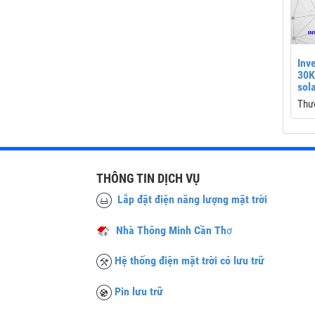
Inv
30K
sol
Thư
Công
Wp
Điện
Số 
THÔNG TIN DỊCH VỤ
MPPT
Dòng
Lắp đặt điện năng lượng mặt trời
A × 
Công
Nhà Thông Minh Cần Th
ơ
W
Bảo 
Hệ thống điện mặt trời có lưu trữ
com
Pin lưu trữ