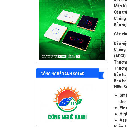
Màn hì
Cấu tr
Chứng 
Bảo vệ
Các ch
Bảo vệ
Chống 
(AFCI)
Thương
Thương
CÔNG NGHỆ XANH SOLAR
Bảo hà
Bảo hà
Hiệu S
Sma
thô
Flex
Hig
Assu
Phân T