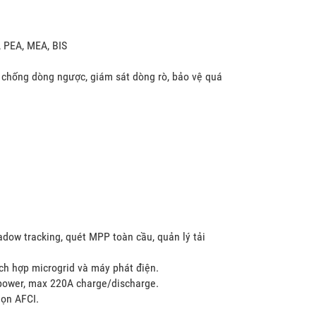
, PEA, MEA, BIS
 chống dòng ngược, giám sát dòng rò, bảo vệ quá
adow tracking, quét MPP toàn cầu, quản lý tải
ích hợp microgrid và máy phát điện.
power, max 220A charge/discharge.
họn AFCI.