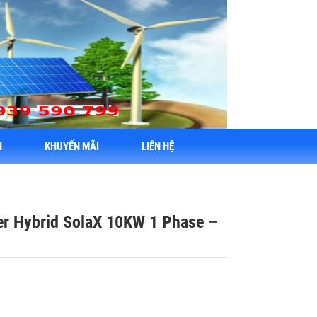
N
KHUYẾN MÃI
LIÊN HỆ
ter Hybrid SolaX 10KW 1 Phase –