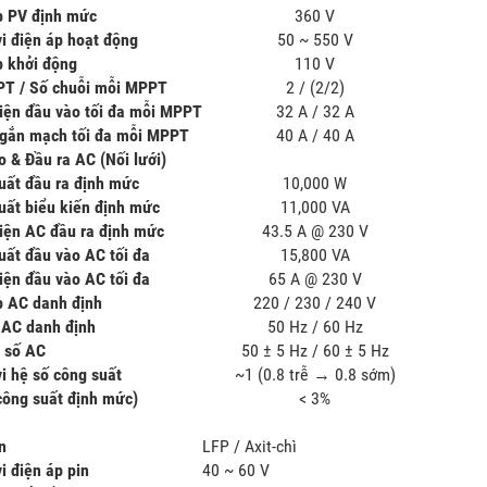
p PV định mức
360 V
i điện áp hoạt động
50 ~ 550 V
p khởi động
110 V
T / Số chuỗi mỗi MPPT
2 / (2/2)
iện đầu vào tối đa mỗi MPPT
32 A / 32 A
gắn mạch tối đa mỗi MPPT
40 A / 40 A
o & Đầu ra AC (Nối lưới)
uất đầu ra định mức
10,000 W
uất biểu kiến định mức
11,000 VA
iện AC đầu ra định mức
43.5 A @ 230 V
uất đầu vào AC tối đa
15,800 VA
iện đầu vào AC tối đa
65 A @ 230 V
p AC danh định
220 / 230 / 240 V
 AC danh định
50 Hz / 60 Hz
n số AC
50 ± 5 Hz / 60 ± 5 Hz
i hệ số công suất
~1 (0.8 trễ → 0.8 sớm)
công suất định mức)
< 3%
n
LFP / Axit-chì
i điện áp pin
40 ~ 60 V