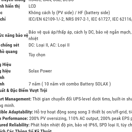
nh hiển thị
LCD
úc
Không cách ly (PV side) / HF (battery side)
chỉ
IEC/EN 62109-1/-2, NRS 097-2-1, IEC 61727, IEC 62116
Bảo vệ quá áp/thấp áp, cách ly DC, bảo vệ ngắn mạch,
ức năng bảo vệ
nhiệt
 chống sét
DC: Loại II, AC: Loại II
hồ quang
Tùy chọn
 Hiệu
 hiệu
Solax Power
nh
nh
7 năm ( 10 năm với combo Battery SOLAX )
uất & Đặc Điểm Vượt Trội
rt Management:
Thời gian chuyển đổi UPS-level dưới 6ms, built-in sh
ng minh.
ible Adaptability:
Hỗ trợ hoạt động song song 3 thiết bị on/off-grid, t
h Performance:
200% PV oversizing, 110% AC output, 200% peak EPS 
red Reliability:
Phát hiện nhiệt độ pin, bảo vệ IP65, SPD loại II, tùy c
ích Các Thông Số Kỹ Thuật