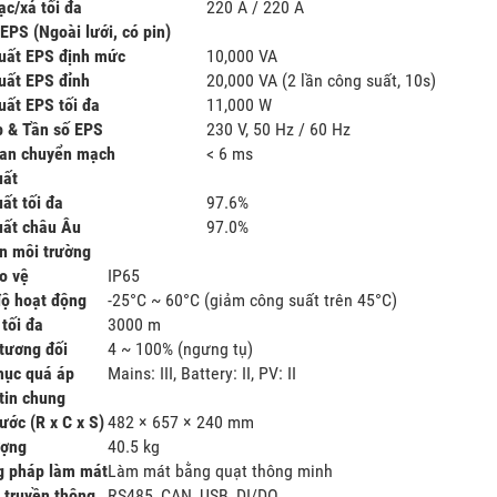
ạc/xả tối đa
220 A / 220 A
 Inverter Hybrid SolaX
Biến tần Huawei 20kW | Inverter
Hệ
EPS (Ngoài lưới, có pin)
Phase – X1-LITE-10-LV
Huawei SUN2000-20KTL-M2
Hệ 
uất EPS định mức
10,000 VA
Inverter SolaX 10KW 1 Pha
Huawei: SUN2000-20KTL-M2
uất EPS đỉnh
20,000 VA (2 lần công suất, 10s)
X1-LITE-10-LV High
Công suất: 20 kW
uất EPS tối đa
11,000 W
ance
MPPT/ Strings: 2/4
p & Tần số EPS
230 V, 50 Hz / 60 Hz
iệu: Solax Power
Hiệu suất: 98.65%
ian chuyển mạch
< 6 ms
 PV tối đa: 20,000 Wp
Kết nối wifi cục bộ
uất
V tối đa: 600 V
Chức năng phục hồi PID
ất tối đa
97.6%
/ Số chuỗi mỗi MPPT: 2 /
Chống sét lan truyền DC và AC Type
uất châu Âu
97.0%
II
ạn môi trường
xả tối đa: 220 A / 220 A
Bảo hành 5 năm
o vệ
IP65
 EPS tối đa: 11,000 W
độ hoạt động
-25°C ~ 60°C (giảm công suất trên 45°C)
 7 năm ( 10 năm với combo
tối đa
3000 m
OLAX )
tương đối
4 ~ 100% (ngưng tụ)
ục quá áp
Mains: III, Battery: II, PV: II
tin chung
ước (R x C x S)
482 × 657 × 240 mm
ượng
40.5 kg
 pháp làm mát
Làm mát bằng quạt thông minh
i truyền thông
RS485, CAN, USB, DI/DO