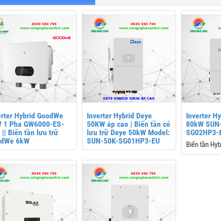
erter Hybrid GoodWe
Inverter Hybrid Deye
Inverter H
 1 Pha GW6000-ES-
50KW áp cao | Biến tần có
80kW SUN
|| Biến tần lưu trữ
lưu trữ Deye 50kW Model:
SG02HP3-
odWe 6kW
SUN-50K-SG01HP3-EU
Biến tần Hy
pha
Model: SUN
EU-EM6
Kích thước:
mm