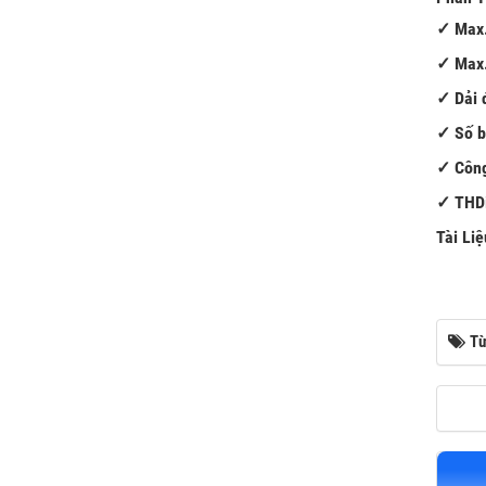
✓ Max.
✓ Max.
✓ Dải 
✓ Số b
✓ Công
✓ THDi
Tài Li
Từ