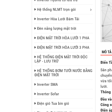
Hệ thống NLMT trọn gói
Inverter Hòa Lưới Bám Tải
Đèn năng lượng mặt trời
ĐIỆN MẶT TRỜI HÒA LƯỚI 1 PHA
ĐIỆN MẶT TRỜI HÒA LƯỚI 3 PHA
MÔ TẢ
HỆ THỐNG ĐIỆN MẶT TRỜI ĐỘC
LẬP - LƯU TRỮ
Biến T
Sản p
HỆ THỐNG BƠM TƯỚI NƯỚC BẰNG
ĐIỆN MẶT TRỜI
chuyển
vừa tố
Inverter SMA
lưới.
Thông 
Inverter Sofar
Đầu và
Điện gió Tua bin gió
Công s
Điện á