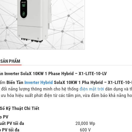
 SẢN PHẨM
ần Inverter SolaX 10KW 1 Phase Hybrid – X1-LITE-10-LV
hẩm
Biến Tần
Inverter Hybrid
SolaX 10KW 1 Pha Hybrid – X1-LITE-10-
 đổi năng lượng thông minh cho hệ thống
điện mặt trời
dân dụng và th
i ưu hóa hiệu suất phát điện từ các tấm pin, vừa đảm bảo khả năng ho
Số Kỹ Thuật Chi Tiết
o PV
uất PV tối đa
20,000 Wp
p PV tối đa
600 V