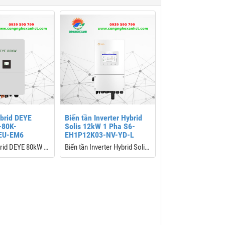
ybrid DEYE
Biến tần Inverter Hybrid
-80K-
Solis 12kW 1 Pha S6-
EU-EM6
EH1P12K03-NV-YD-L
brid DEYE 80kW 3
Biến tần Inverter Hybrid Solis
12kW 1 Pha S6-EH1P12K03-
NV-YD-L
-80K-SG02HP3-
Model: S6-EH1P12K03-NV-
YD-L
 606 x 927 x314
Dòng điện PV đầu vào tối đa:
40A