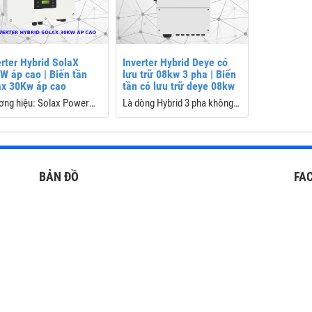
Khối lượng: 
Bảo hành: 5
erter Hybrid SolaX
Inverter Hybrid Deye có
W áp cao | Biến tần
lưu trữ 08kw 3 pha | Biến
ax 30Kw áp cao
tần có lưu trữ deye 08kw
ơng hiệu: Solax Power
Là dòng Hybrid 3 pha không
 suất PV tối đa: 60,000
cân bằng, phù hợp với mọi gia
đình có tải sử dụng không
 áp PV tối đa: 1000 V
đồng đều trên các pha
MPPT / Số chuỗi mỗi
Thiết kế 2 MPPT, 2 String.
BẢN ĐỒ
FA
: 2 / (3/3)
Cho phép lắp tối đa
 sạc/xả tối đa: 80 A (40
10.400Wp PV.
2)
Thiết kế IP65, giúp bảo vệ
 suất EPS tối đa: 33,000
máy tuyệt đối.
Tích hợp 2 quạt tản nhiệt làm
hành: 7 năm ( 10 năm với
mát đế nhôm nguyên khối,
bo Battery Solax)
làm tăng tuổi thọ inverter