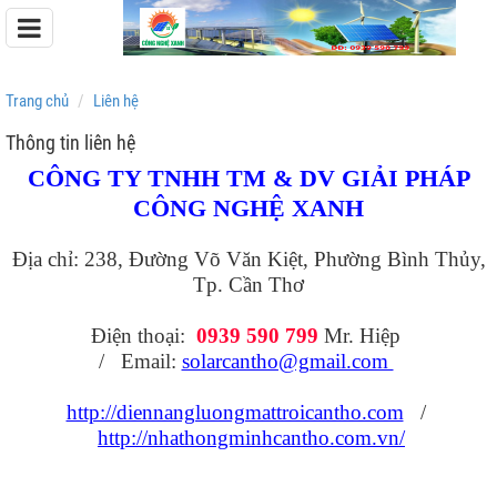
Trang chủ
Liên hệ
Thông tin liên hệ
CÔNG TY TNHH TM & DV GIẢI PHÁP
Pin Lưu Trữ Easyway
CÔNG NGHỆ XANH
Pin Lưu Trữ Dyness
Địa chỉ: 238, Đường Võ Văn Kiệt, Phường Bình Thủy,
Tp. Cần Thơ
Điện thoại:
0939 590 799
Mr. Hiệp
/ Email:
solarcantho@gmail.com
http://diennangluongmattroicantho.com
/
http://nhathongminhcantho.com.vn/