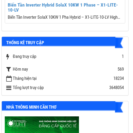
Biến Tần Inverter Hybrid SolaX 10KW 1 Phase – X1-LITE-
10-LV
Biến Tần Inverter SolaX 10KW 1 Pha Hybrid – X1-LITE-10-LV High
Performance
Thương hiệu: Solax Power
Công suất PV tối đa: 20,000 Wp
THỐNG KÊ TRUY CẬP
Điện áp PV tối đa: 600 V
K
Số MPPT / Số chuỗi mỗi MPPT: 2 / (2/2)
Dòng sạc/xả tối đa: 220 A / 220 A
Đang truy cập
1
C
Công suất EPS tối đa: 11,000 W
Hôm nay
569
Bảo hành: 7 năm ( 10 năm với combo Battery SOLAX )
Tháng hiện tại
18234
Tổng lượt truy cập
3648054
NHÀ THÔNG MINH CẦN THƠ