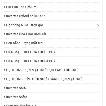
Pin Lưu Trữ Lithium
Inverter Hybrid có lưu trữ
I
Hệ thống NLMT trọn gói
P
Inverter Hòa Lưới Bám Tải
Đèn năng lượng mặt trời
ĐIỆN MẶT TRỜI HÒA LƯỚI 1 PHA
ĐIỆN MẶT TRỜI HÒA LƯỚI 3 PHA
ƯU TRỮ
HỆ THỐNG ĐIỆN MẶT TRỜI ĐỘC LẬP - LƯU TRỮ
HỆ THỐNG BƠM TƯỚI NƯỚC BẰNG ĐIỆN MẶT TRỜI
N MẶT TRỜI
Inverter SMA
Inverter Sofar
Điện gió Tua bin gió