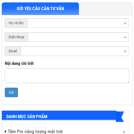
GỬI YÊU CẦU CẦN TƯ VẤN
Họ và tên
Điện thoại
a Lưới
Email
Nội dung chi tiết
h
Gửi
DANH MỤC SẢN PHẨM
ệp
rời
Tấm Pin năng lượng mặt trời